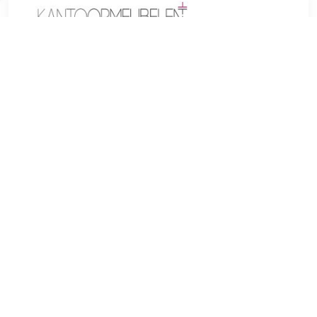
€ 302.60
Verzenden: € 0.00
Voorradig.
Gebogen vormen en modieuze kleuren maken de Sarpsborg
barkruk tot een visueel hoogtepunt op elke toonbank. Naast
de moderne uitstraling maakt de fauteuilvormige zitting
indruk door het hoge comfort, dat wordt gegeven door de
verhoogde armleuningen en een gestoffeerde rugleuning. De
fijne stoffen bekleding is verkrijgbaar in verschillende
kleuren en biedt zo alle creatieve vrijheid. Het compacte
onderstel is voorzien van een soepel draaiend mechanisme
en is met een simpele hendelbediening traploos in hoogte
verstelbaar. In het midden van het frame zit een voetensteun
wat belangrijk is voor een juiste zithouding. Materiaal