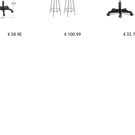
€ 38.95
€ 100.99
€ 33.
olkruk Werkkruk -
Barkrukken San Marino
Bureaukruk W
ibaar en verstelbaar
kunstleer zwart 2 st
Kunststof 48x
€ 189.00
€ 44.00
€ 45.
ruk Dante zwart/hout
vidaXL Barkrukken met
vidaXL Barkr
kussens 2 st poly rattan
kussens 2 st p
bruin
grijs