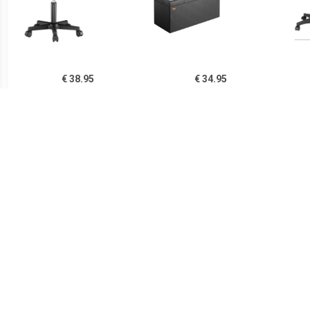
€ 38.95
€ 34.95
Rolkruk Werkkruk -
Klapbare bank/zitkruk
R
Draaibaar en verstelbaar
MDF - 80x40x40 cm zwart
Draa
€ 38.95
€ 127.99
Rolkruk Werkkruk -
Barkrukken 2 st echt leer
bark
Draaibaar en verstelbaar
en massief acaciahout