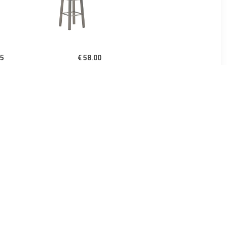
75
€ 58.00
it Metaal
Barkrukken 2 st MDF
48x46-60cm
antraciet
00
€ 43.99
ukken met
Feel Furniture - Barkruk -
oly rattan
Levi - Blauw