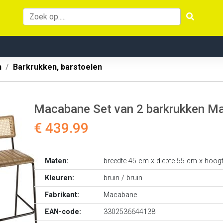
n
Barkrukken, barstoelen
Macabane Set van 2 barkrukken Marc
€ 439.99
Maten:
breedte 45 cm x diepte 55 cm x hoog
Kleuren:
bruin / bruin
Fabrikant:
Macabane
EAN-code:
3302536644138