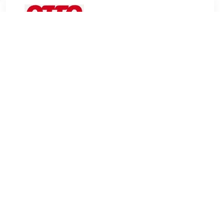
€ 231.99
Verzenden: € 4.95
Levertijd, twee weken
MCA furniture Bistrostoel ALESI
TERUG
Algemeen