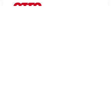
€ 273.99
Verzenden: € 4.95
Levertijd, twee weken
MCA furniture Bistrostoel OTTAWA
TERUG
Algemeen