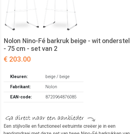
Nolon Nino-Fé barkruk beige - wit onderstel
- 75 cm - set van 2
€ 203.00
Kleuren:
beige / beige
Fabrikant:
Nolon
EAN-code:
8720964876085
Een stijlvolle en functioneel eetruimte creëer je in een
handomdraai met deze set van twee Nino-Fé barkrukken van