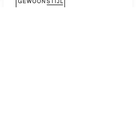
€ 99.20
Verzenden: € 1.00
Voorradig.
€ 111.60
Verzenden: € 0.00
1 tot 5 werkdagen
€ 124.00