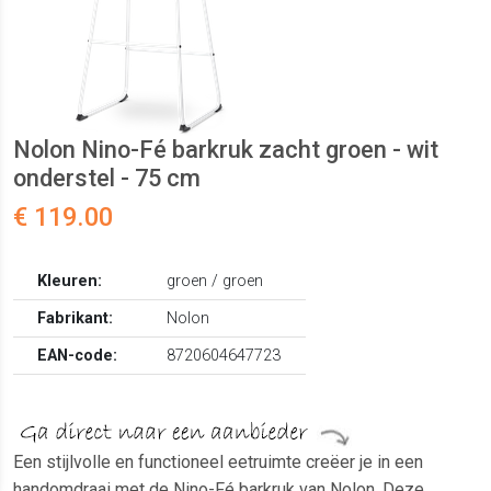
Nolon Nino-Fé barkruk zacht groen - wit
onderstel - 75 cm
€ 119.00
Kleuren:
groen / groen
Fabrikant:
Nolon
EAN-code:
8720604647723
Een stijlvolle en functioneel eetruimte creëer je in een
handomdraai met de Nino-Fé barkruk van Nolon. Deze