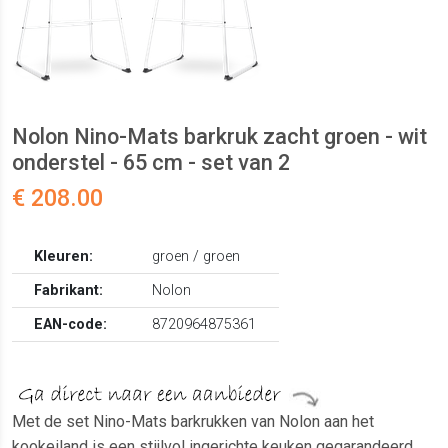
Nolon Nino-Mats barkruk zacht groen - wit
onderstel - 65 cm - set van 2
€ 208.00
Kleuren:
groen / groen
Fabrikant:
Nolon
EAN-code:
8720964875361
Met de set Nino-Mats barkrukken van Nolon aan het
kookeiland is een stijlvol ingerichte keuken gegarandeerd.