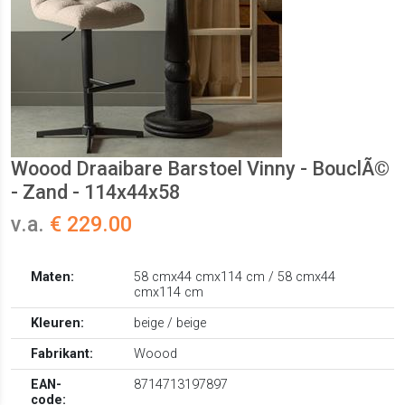
Woood Draaibare Barstoel Vinny - BouclÃ©
- Zand - 114x44x58
v.a.
€ 229.00
Maten:
58 cmx44 cmx114 cm / 58 cmx44
cmx114 cm
Kleuren:
beige / beige
Fabrikant:
Woood
EAN-
8714713197897
code: