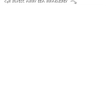
€ 377.99
Verzenden: € 29.95
Levertijd, zes weken
Home affaire Fauteuil VEYRAS
TERUG
Algemeen