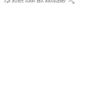
€ 377.99
Verzenden: € 29.95
Levertijd, zes weken
Home affaire Fauteuil VEYRAS
TERUG
Algemeen