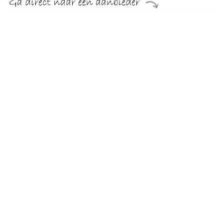
€ 399.99
Verzenden: € 29.95
Levertijd, zes weken
Home affaire Fauteuil VEYRAS
TERUG
Algemeen