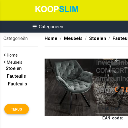
Categorieën
Categorieën
Home
Meubels
Stoelen
Fauteui
Home
Invicta I
Meubels
Stoelen
COMFORT d
Fauteuils
armleunin
Fauteuils
voor
€ 1
Fabrikant:
TERUG
EAN-code: