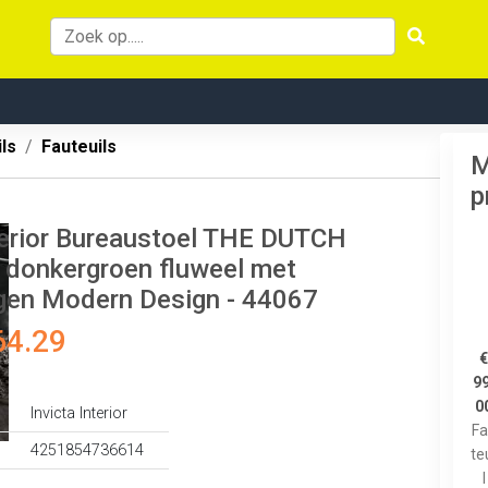
ls
Fauteuils
M
p
nterior Bureaustoel THE DUTCH
onkergroen fluweel met
gen Modern Design - 44067
64.29
99
0
Invicta Interior
F
4251854736614
te
l