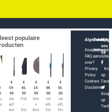
eest populaire
Algemeen
Zakelijk
Volg
roducten
ons
Koopadvies,
Webwinke
op
FAQ
aansluiten
over?
Privacy
Koop
Policy
op
Cookies
Faceb
€
€
€
€
€
€
Disclaimer
.
59.
46.
24.
48.
55.
0
99
99
99
00
00
Koops
au
sla
Pull
Inte
vid
vid
op
ui
apf
-
x
aXL
aXL
Twitte
aut
Out
Bea
Sto
Sto