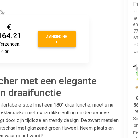
Fr
a 
gr
en
€
7
164.21
AANBIEDING
6
Verzenden:
6
c
 0.00
cher met een elegante
n draaifunctie
fortabele stoel met een 180° draaifunctie, moet u nu
58
9
-klassieker met extra dikke vulling en decoratieve
S
gt door zijn tijdloze en trendy design. De zwart metalen
o
itschaal met glanzend groen fluweel. Neem plaats en
m
en waar genot wordt!