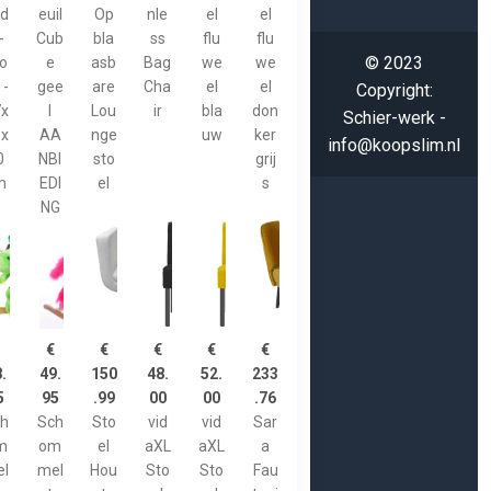
id
euil
Op
nle
el
el
-
Cub
bla
ss
flu
flu
© 2023
o
e
asb
Bag
we
we
 -
gee
are
Cha
el
el
Copyright:
7x
l
Lou
ir
bla
don
Schier-werk -
9x
AA
nge
uw
ker
info@koopslim.nl
0
NBI
sto
grij
m
EDI
el
s
NG
€
€
€
€
€
€
.
49.
150
48.
52.
233
5
95
.99
00
00
.76
ch
Sch
Sto
vid
vid
Sar
m
om
el
aXL
aXL
a
el
mel
Hou
Sto
Sto
Fau