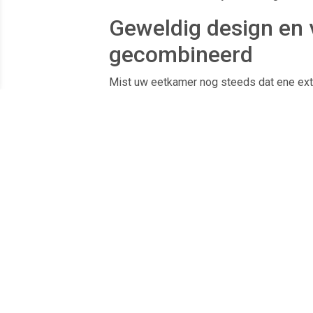
Geweldig design en 
gecombineerd
Mist uw eetkamer nog steeds dat ene ext
Als je een vleugje retro gecombineerd met
stoelen precies de juiste keuze. Ze harm
ook geweldig uit naast elegante metalen t
snel uw nieuwe favoriete plek - laat het w
geweldig design!
Let op:
Fluweel is een heel bijzonder be
helderheid en intensiteit van de kleur kun
verschijnen - afhankelijk van de richting w
verlicht. Het resultaat is een individuele
uw meubelstuk altijd in een fascinerende 