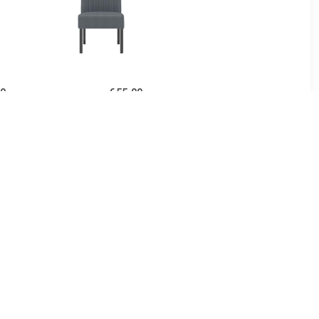
00
€ 55.00
uweel blauw
vidaXL Stoel fluweel
donkergrijs
00
€ 233.76
uweel geel
Sara Fauteuil