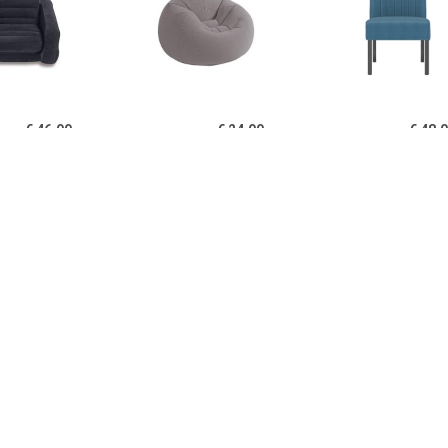
€ 46.99
€ 24.99
€ 48.
ll-Out Opblaasbare
Intex Beanless Bag Chair
vidaXL Stoel fl
Loungestoel
€ 150.99
€ 48.00
€ 52.
l Houston kunstleer
vidaXL Stoel fluweel zwart
vidaXL Stoel fl
wit