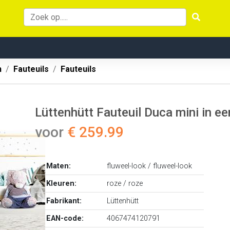
n
Fauteuils
Fauteuils
Lüttenhütt Fauteuil Duca mini in ee
voor
€ 259.99
Maten:
fluweel-look / fluweel-look
Kleuren:
roze / roze
Fabrikant:
Lüttenhütt
EAN-code:
4067474120791