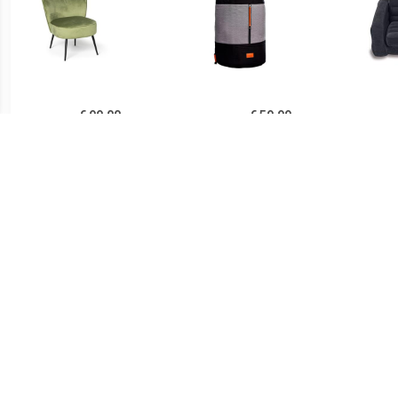
€ 99.00
€ 59.99
Fauteuil Frida - groen -
slaapfauteuil Cube geel
Pu
77x69x60 cm
AANBIEDING
€ 58.95
€ 49.95
Schommelstoel kinderen
Schommelstoel kinderen
Stoe
dino met veiligheidsgordel
eenhoorn met stijgbeugel