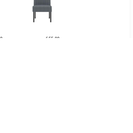
00
€ 55.00
uweel blauw
vidaXL Stoel fluweel
donkergrijs
00
€ 233.76
uweel geel
Sara Fauteuil