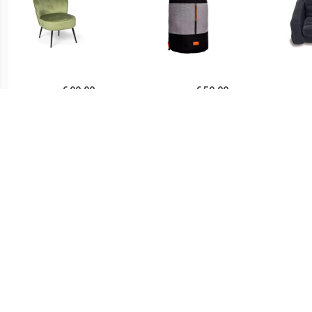
€ 99.00
€ 59.99
Fauteuil Frida - groen -
slaapfauteuil Cube geel
Pu
77x69x60 cm
AANBIEDING
€ 58.95
€ 49.95
Schommelstoel kinderen
Schommelstoel kinderen
Stoe
dino met veiligheidsgordel
eenhoorn met stijgbeugel