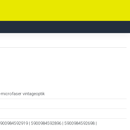
s-microfaser vintageoptik
5900984592919 | 5900984592896 | 5900984592698 |