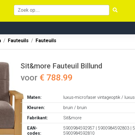
n
Fauteuils
Fauteuils
Sit&more Fauteuil Billund
voor
€ 788.99
Maten:
luxus-microfaser vintageoptik / luxu
Kleuren:
bruin / bruin
Fabrikant:
Sit&more
EAN-
5900984592957 | 5900984592803 | 
codes:
5900984592810