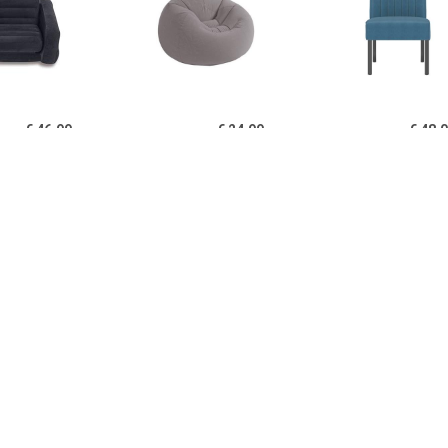
€ 46.99
€ 24.99
€ 48.
ll-Out Opblaasbare
Intex Beanless Bag Chair
vidaXL Stoel fl
Loungestoel
€ 150.99
€ 48.00
€ 52.
l Houston kunstleer
vidaXL Stoel fluweel zwart
vidaXL Stoel fl
wit