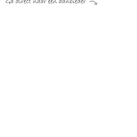
€ 699.99
Verzenden: € 29.95
Levertijd, vijf weken
sit&more Fauteuil
TERUG
Algemeen