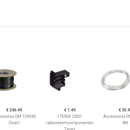
€ 246.49
€ 1.49
€ 35.
essoires DM 139040
175060 230V-
Accessoires 
Zwart
railsysteemcomponenten
Wit
Zwart