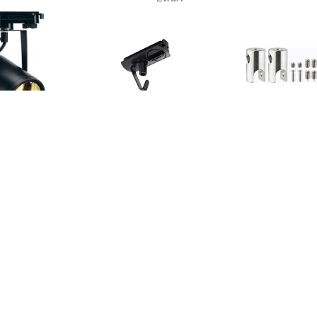
€ 60.98
€ 10.89
€ 6.9
3 circuit track Euro
143170 230V-
Light and Easy 
t DM 153850 Zwart
railsysteemcomponenten
kabelspanschr
Zwart