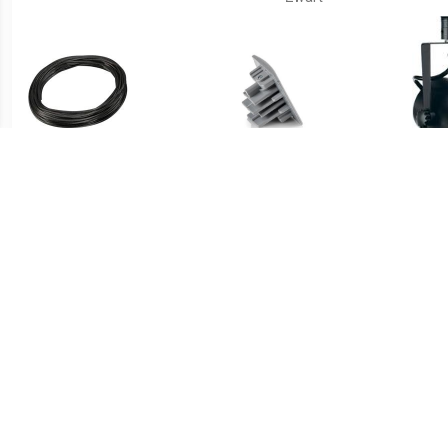
€ 34.99
€ 0.91
Accessoires DM 139030
Eindkap voor 3-fasen
HV 
Zwart
railsysteem Noa, grijs
Spo