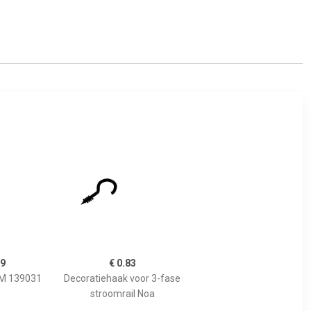
99
€ 0.83
DM 139031
Decoratiehaak voor 3-fase
stroomrail Noa