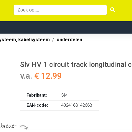
systeem, kabelsysteem
onderdelen
Slv HV 1 circuit track longitudina
v.a.
€ 12.99
Fabrikant:
Slv
EAN-code:
4024163142663