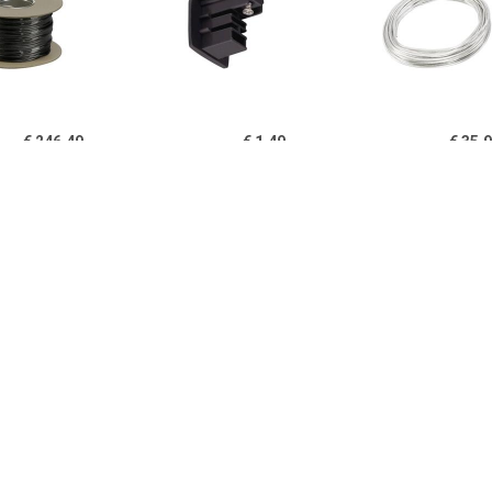
€ 246.49
€ 1.49
€ 35.
essoires DM 139040
175060 230V-
Accessoires 
Zwart
railsysteemcomponenten
Wit
Zwart
€ 60.98
€ 10.89
€ 6.9
3 circuit track Euro
143170 230V-
Light and Easy 
t DM 153850 Zwart
railsysteemcomponenten
kabelspanschr