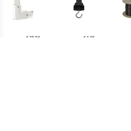
€ 29.94
€ 1.96
Hoekverbinder Noa
175190 230V-
Acc
aardedraad buiten, wit
railsysteemcomponenten
Zwart
€ 34.99
€ 0.91
Accessoires DM 139030
Eindkap voor 3-fasen
HV 
Zwart
railsysteem Noa, grijs
Spo