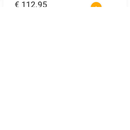
€ 112.95
Verzenden: € 5.95
5
Aluminium draagrail van het 1-fasige hoogspannings
opbouwrailsysteem. De rail kan dankzij de boorgaten die al
in het profiel zijn aangebracht direct aan de muur of het
plafond worden gemonteerd. De...
TERUG
Algemeen