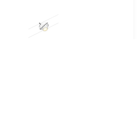
90
€ 14.99
teem lamp
12V-railsysteem set GU5.3
 Wit
Wit (mat), Chroom