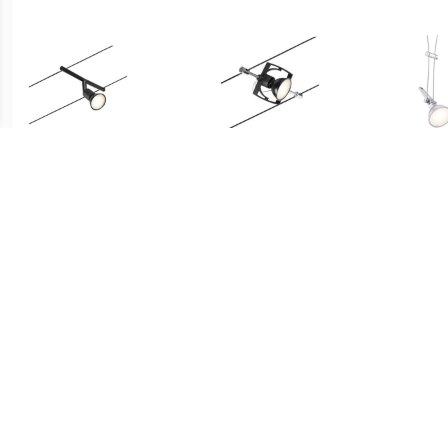
€ 18.95
€ 12.99
12V-kabelsysteem lamp
12V-kabelsysteem lamp
12V
GU5.3 Zwart (mat),
GU5.3 Zwart (mat),
GU
Chroom
Chroom