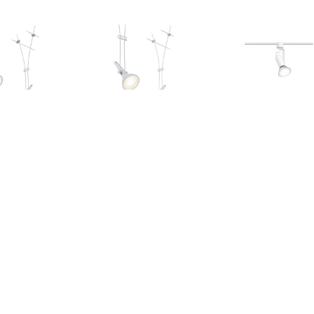
€ 13.99
€ 16.99
€ 61.
-kabelsysteem lamp
12V-kabelsysteem lamp
230V-railsys
5.3 Chroom (mat)
GU5.3 Wit (mat)
URail E27