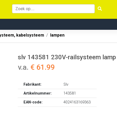
systeem, kabelsysteem
lampen
slv 143581 230V-railsysteem lamp
v.a.
€ 61.99
Fabrikant:
Slv
Artikelnummer:
143581
EAN-code:
4024163169363