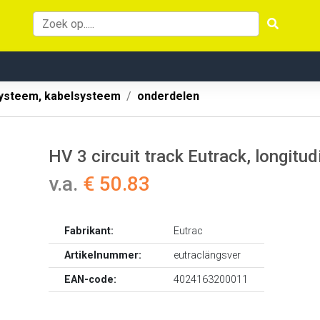
systeem, kabelsysteem
onderdelen
HV 3 circuit track Eutrack, longit
v.a.
€ 50.83
Fabrikant:
Eutrac
Artikelnummer:
eutraclängsver
EAN-code:
4024163200011