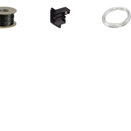
€ 246.49
€ 1.49
€ 35.
essoires DM 139040
175060 230V-
Accessoires 
Zwart
railsysteemcomponenten
Wit
Zwart
€ 60.98
€ 10.89
€ 6.9