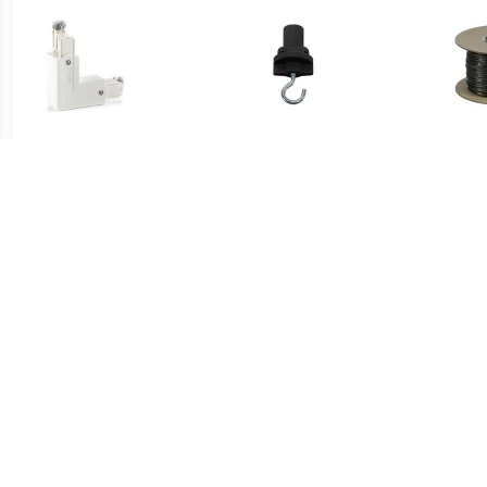
€ 29.94
€ 1.96
Hoekverbinder Noa
175190 230V-
Acc
aardedraad buiten, wit
railsysteemcomponenten
Zwart
€ 34.99
€ 0.91