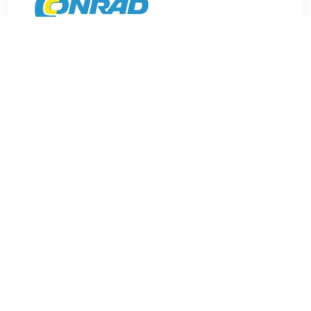
€ 41.99
Verzenden: € 5.95
Leverbaar in 15 - 21
werkdagen
€ 47.99
Verzenden: € 7.99
Leverbaar in 12 - 20
werkdagen
De connector is een van de talrijke systeemonderdelen uit