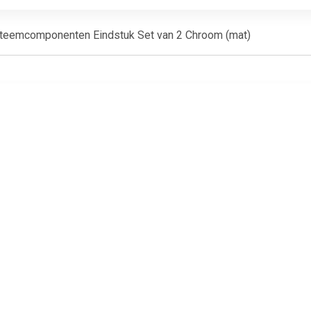
teemcomponenten Eindstuk Set van 2 Chroom (mat)
€ 246.49
€ 1.49
€ 35.
essoires DM 139040
175060 230V-
Accessoires 
Zwart
railsysteemcomponenten
Wit
Zwart