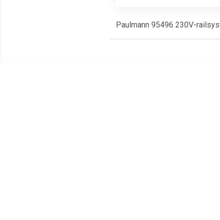
Paulmann 95496 230V-railsys
Meest populaire producten
€ 29.94
€ 1.96
Hoekverbinder Noa
175190 230V-
Acc
aardedraad buiten, wit
railsysteemcomponenten
Zwart