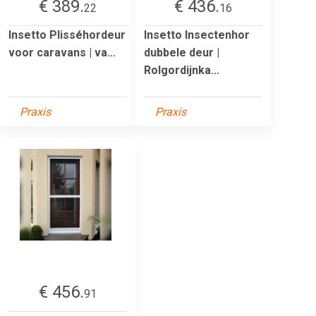
€ 389.
€ 436.
22
16
Insetto Plisséhordeur
Insetto Insectenhor
voor caravans | va...
dubbele deur |
Rolgordijnka...
Praxis
Praxis
€ 456.
91