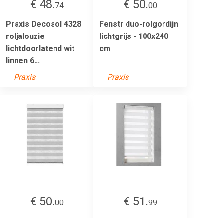
€ 48.
€ 50.
74
00
Praxis Decosol 4328
Fenstr duo-rolgordijn
roljalouzie
lichtgrijs - 100x240
lichtdoorlatend wit
cm
linnen 6...
Praxis
Praxis
€ 50.
€ 51.
00
99