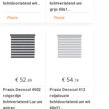
lichtdoorlatend wit...
lichtverlatend uni
grijs 60x1...
Praxis
Praxis
€ 52.
€ 54.
49
74
Praxis Decosol 4502
Praxis Decosol 412
rolgordijn
roljalouzie
lichtverlatend Lux uni
lichtdoorlatend uni wit
antrac...
60x21...