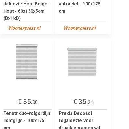
Jaloezie Hout Beige -
antraciet - 100x175
Hout - 60x130x5cm
cm
(BxHxD)
Woonexpress.nl
Woonexpress.nl
€ 35.
€ 35.
00
24
Fenstr duo-rolgordijn
Praxis Decosol
lichtgrijs - 100x175
roljaloezie voor
cm
draaikiepramen wit