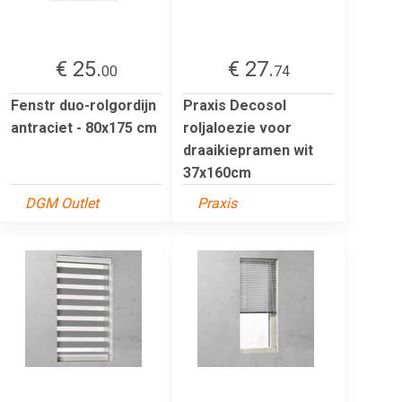
€ 25.
€ 27.
00
74
Fenstr duo-rolgordijn
Praxis Decosol
antraciet - 80x175 cm
roljaloezie voor
draaikiepramen wit
37x160cm
DGM Outlet
Praxis