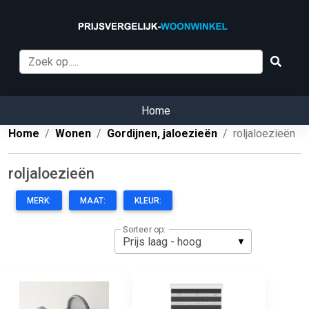
Home
Home
Wonen
Gordijnen, jaloezieën
roljaloezieën
roljaloezieën
MERK:
MAAT:
KLEUR:
Sorteer op: