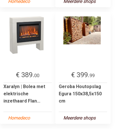
Homedeco
Meerdere shops
€ 389.
€ 399.
00
99
Xaralyn | Bolea met
Geroba Houtopslag
elektrische
Egura 150x38,5x150
inzethaard Flan...
cm
Homedeco
Meerdere shops