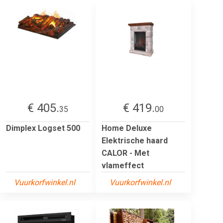
€ 405.
€ 419.
35
00
Dimplex Logset 500
Home Deluxe
Elektrische haard
CALOR - Met
vlameffect
Vuurkorfwinkel.nl
Vuurkorfwinkel.nl