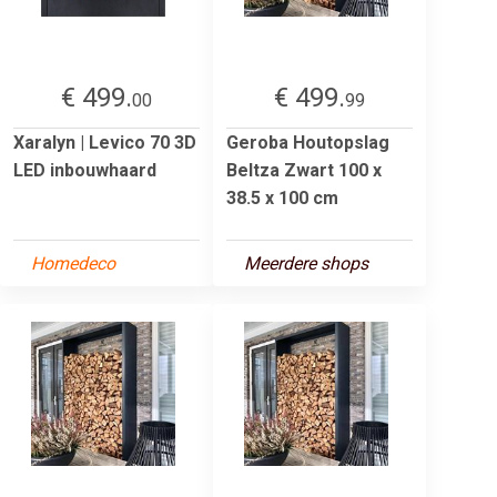
€ 499.
€ 499.
00
99
Xaralyn | Levico 70 3D
Geroba Houtopslag
LED inbouwhaard
Beltza Zwart 100 x
38.5 x 100 cm
Homedeco
Meerdere shops