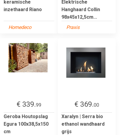
keramische
Elektrische
inzethaard Riano
Hanghaard Collin
98x45x12,5cm...
Homedeco
Praxis
€ 339.
€ 369.
99
00
Geroba Houtopslag
Xaralyn | Serra bio
Egura 100x38,5x150
ethanol wandhaard
cm
grijs