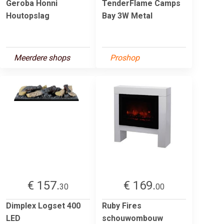
Geroba Honni
TenderFlame Camps
Houtopslag
Bay 3W Metal
Meerdere shops
Proshop
€ 157.
€ 169.
30
00
Dimplex Logset 400
Ruby Fires
LED
schouwombouw