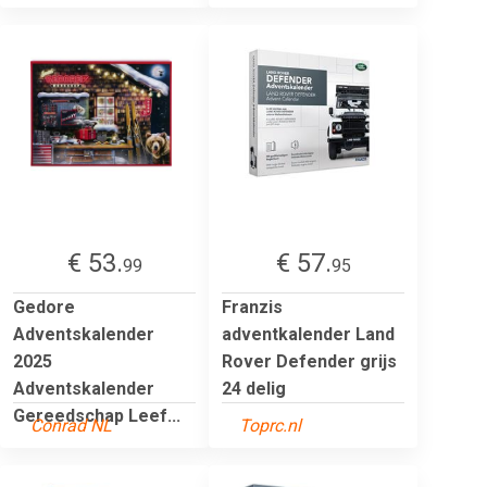
€ 53.
€ 57.
99
95
Gedore
Franzis
Adventskalender
adventkalender Land
2025
Rover Defender grijs
Adventskalender
24 delig
Gereedschap Leef...
Conrad NL
Toprc.nl