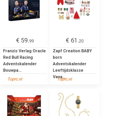
€ 59.
€ 61.
99
20
Franzis Verlag Oracle
Zapf Creation BABY
Red Bull Racing
born
Adventskalender
Adventskalender
Bouwpa...
Leeftijdsklasse
Vana...
Toprc.nl
Toprc.nl