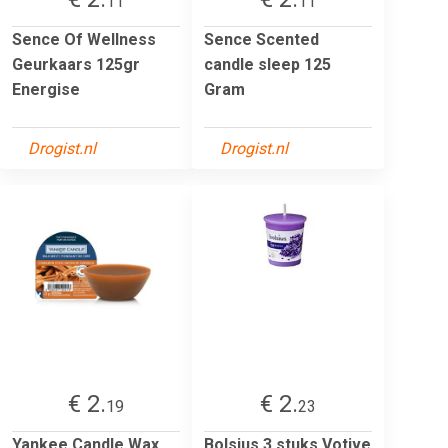
11
11
Sence Of Wellness
Sence Scented
Geurkaars 125gr
candle sleep 125
Energise
Gram
Drogist.nl
Drogist.nl
€ 2.
€ 2.
19
23
Yankee Candle Wax
Bolsius 3 stuks Votive