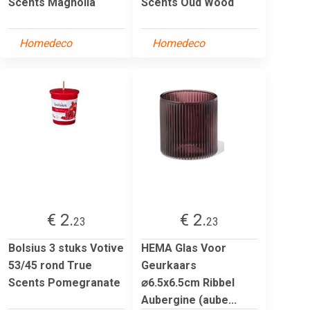
Scents Magnolia
Scents Oud Wood
Homedeco
Homedeco
€ 2.
€ 2.
23
23
Bolsius 3 stuks Votive
HEMA Glas Voor
53/45 rond True
Geurkaars
Scents Pomegranate
⌀6.5x6.5cm Ribbel
Aubergine (aube...