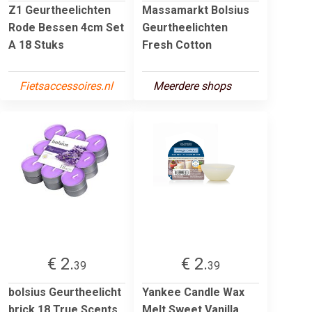
Z1 Geurtheelichten
Massamarkt Bolsius
Rode Bessen 4cm Set
Geurtheelichten
A 18 Stuks
Fresh Cotton
Fietsaccessoires.nl
Meerdere shops
€ 2.
€ 2.
39
39
bolsius Geurtheelicht
Yankee Candle Wax
brick 18 True Scents
Melt Sweet Vanilla