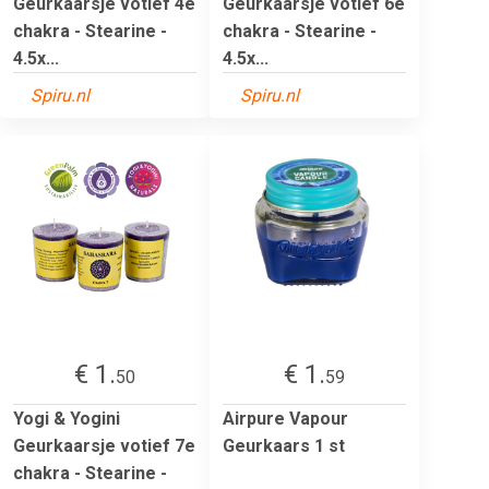
Geurkaarsje votief 4e
Geurkaarsje votief 6e
chakra - Stearine -
chakra - Stearine -
4.5x...
4.5x...
Spiru.nl
Spiru.nl
€ 1.
€ 1.
50
59
Yogi & Yogini
Airpure Vapour
Geurkaarsje votief 7e
Geurkaars 1 st
chakra - Stearine -