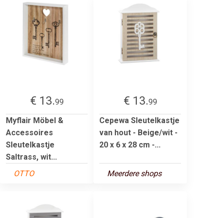
€ 13.
€ 13.
99
99
Myflair Möbel &
Cepewa Sleutelkastje
Accessoires
van hout - Beige/wit -
Sleutelkastje
20 x 6 x 28 cm -...
Saltrass, wit...
OTTO
Meerdere shops