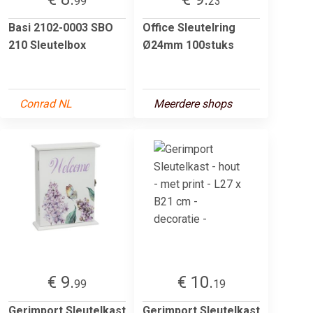
99
23
Basi 2102-0003 SBO
Office Sleutelring
210 Sleutelbox
Ø24mm 100stuks
Conrad NL
Meerdere shops
€ 9.
€ 10.
99
19
Gerimport Sleutelkast
Gerimport Sleutelkast