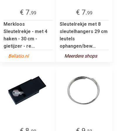
€ 7.
€ 7.
99
99
Merkloos
Sleutelrekje met 8
Sleutelrekje - met 4
sleutelhangers 29 cm
haken - 30 cm -
leutels
gietijzer - re...
ophangen/bew...
Bellatio.nl
Meerdere shops
€ 8.
€ 9.