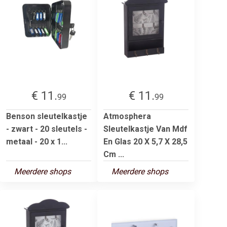
€ 11.
€ 11.
99
99
Benson sleutelkastje
Atmosphera
- zwart - 20 sleutels -
Sleutelkastje Van Mdf
metaal - 20 x 1...
En Glas 20 X 5,7 X 28,5
Cm ...
Meerdere shops
Meerdere shops