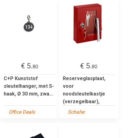
€ 5.
€ 5.
80
80
C+P Kunststof
Reserveglasplaat,
sleutelhanger, met S-
voor
haak, Ø 30 mm, zwa...
noodsleutelkastje
(verzegelbaar),
Office Deals
Schafer