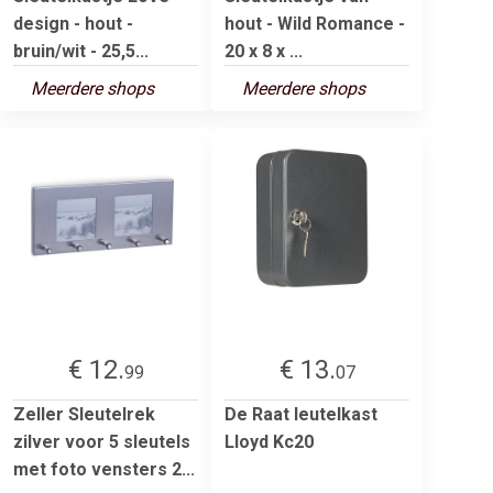
design - hout -
hout - Wild Romance -
bruin/wit - 25,5...
20 x 8 x ...
Meerdere shops
Meerdere shops
€ 12.
€ 13.
99
07
Zeller Sleutelrek
De Raat leutelkast
zilver voor 5 sleutels
Lloyd Kc20
met foto vensters 2...