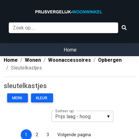
Home
Home
Wonen
Woonaccessoires
Opbergen
Sleutelkastjes
sleutelkastjes
MERK:
KLEUR:
Sorteer op:
(current)
1
2
3
Volgende pagina