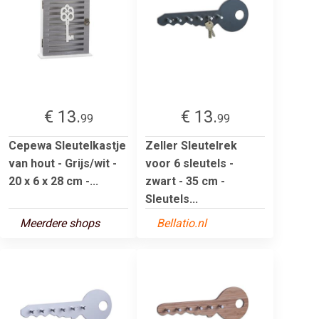
€ 13.
€ 13.
99
99
Cepewa Sleutelkastje
Zeller Sleutelrek
van hout - Grijs/wit -
voor 6 sleutels -
20 x 6 x 28 cm -...
zwart - 35 cm -
Sleutels...
Meerdere shops
Bellatio.nl