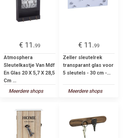
€ 11.
€ 11.
99
99
Atmosphera
Zeller sleutelrek
Sleutelkastje Van Mdf
transparant glas voor
En Glas 20 X 5,7 X 28,5
5 sleutels - 30 cm -...
Cm ...
Meerdere shops
Meerdere shops