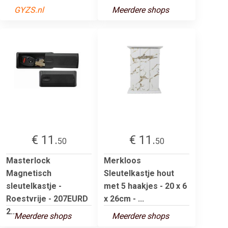
GYZS.nl
Meerdere shops
€ 11.
€ 11.
50
50
Masterlock
Merkloos
Magnetisch
Sleutelkastje hout
sleutelkastje -
met 5 haakjes - 20 x 6
Roestvrije - 207EURD
x 26cm - ...
2...
Meerdere shops
Meerdere shops