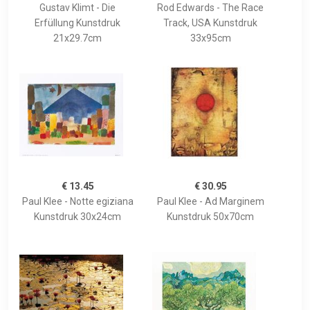
Gustav Klimt - Die
Rod Edwards - The Race
Erfüllung Kunstdruk
Track, USA Kunstdruk
21x29.7cm
33x95cm
€ 13.45
€ 30.95
Paul Klee - Notte egiziana
Paul Klee - Ad Marginem
Kunstdruk 30x24cm
Kunstdruk 50x70cm