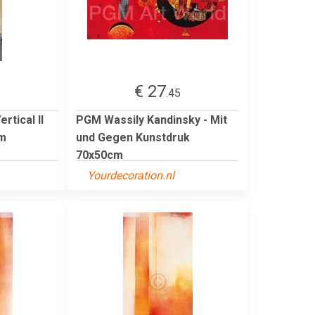
€ 27
5
.45
rtical II
PGM Wassily Kandinsky - Mit
cm
und Gegen Kunstdruk
70x50cm
Yourdecoration.nl