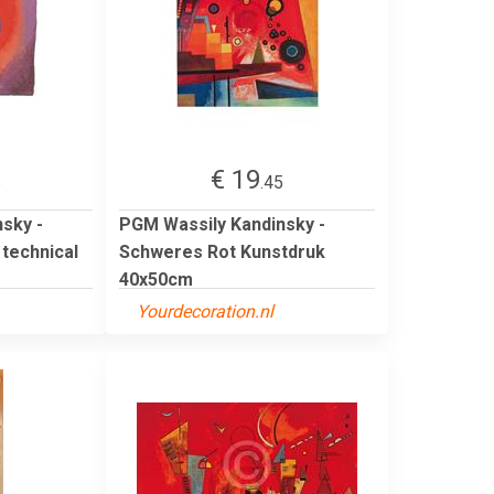
€ 19
5
.45
sky -
PGM Wassily Kandinsky -
 technical
Schweres Rot Kunstdruk
40x50cm
Yourdecoration.nl