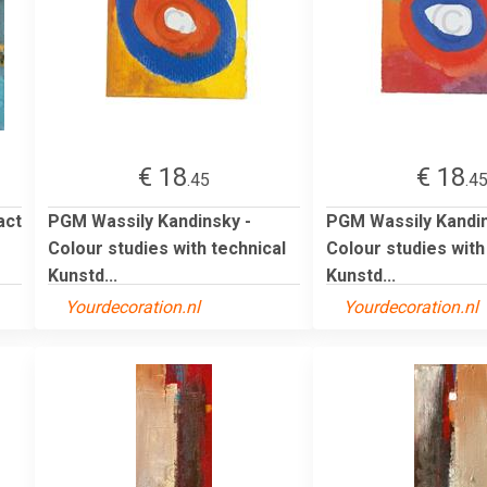
€ 18
€ 18
.45
.4
act
PGM Wassily Kandinsky -
PGM Wassily Kandin
Colour studies with technical
Colour studies with
Kunstd...
Kunstd...
Yourdecoration.nl
Yourdecoration.nl