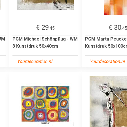
€ 29
€ 30
.45
.4
 WM
PGM Michael Schönpflug - WM
PGM Marta Peuckert
3 Kunstdruk 50x40cm
Kunstdruk 50x100
Yourdecoration.nl
Yourdecoration.nl