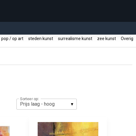
pop / op art
steden kunst
surrealisme kunst
zee kunst
Overig
Sorteer op: