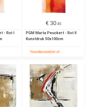
€ 30
5
.45
 - Rot I
PGM Marta Peuckert - Rot II
cm
Kunstdruk 50x100cm
Yourdecoration.nl