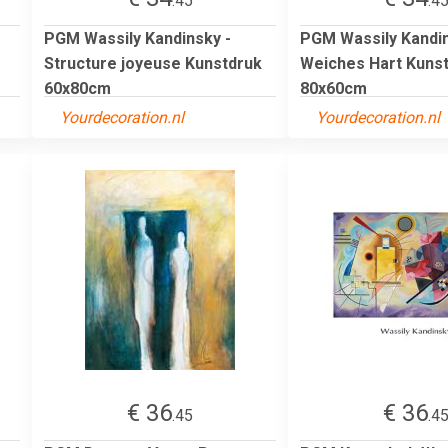
.45
.4
PGM Wassily Kandinsky -
PGM Wassily Kandin
Structure joyeuse Kunstdruk
Weiches Hart Kuns
60x80cm
80x60cm
Yourdecoration.nl
Yourdecoration.nl
€ 36
€ 36
.45
.4