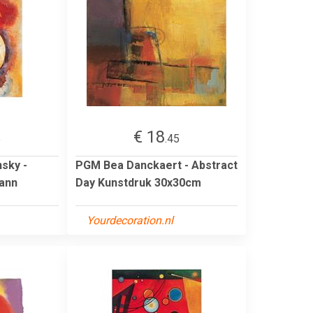
€ 18
5
.45
sky -
PGM Bea Danckaert - Abstract
ann
Day Kunstdruk 30x30cm
Yourdecoration.nl