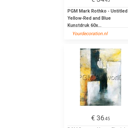
.45
PGM Mark Rothko - Untitled
Yellow-Red and Blue
Kunstdruk 60x...
Yourdecoration.nl
€ 36
.45