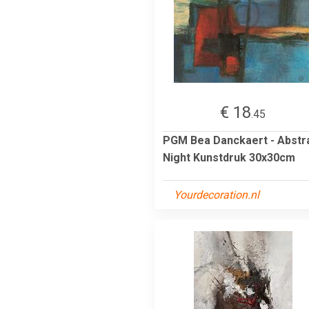
€ 18
.45
PGM Bea Danckaert - Abstr
Night Kunstdruk 30x30cm
Yourdecoration.nl