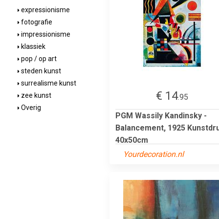
expressionisme
fotografie
impressionisme
klassiek
pop / op art
steden kunst
surrealisme kunst
€ 14
zee kunst
.95
Overig
PGM Wassily Kandinsky -
Balancement, 1925 Kunstdr
40x50cm
Yourdecoration.nl