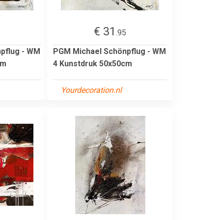
€ 31
5
.95
pflug - WM
PGM Michael Schönpflug - WM
cm
4 Kunstdruk 50x50cm
Yourdecoration.nl