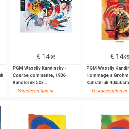
€ 14
€ 14
.95
.9
PGM Wassily Kandinsky -
PGM Wassily Kandin
uk
Courbe dominante, 1936
Hommage a Grohm
Kunstdruk 50x...
Kunstdruk 40x50cm
Yourdecoration.nl
Yourdecoration.nl