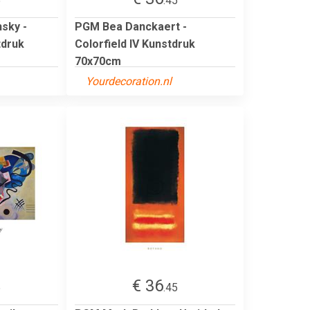
5
.45
sky -
PGM Bea Danckaert -
tdruk
Colorfield IV Kunstdruk
70x70cm
Yourdecoration.nl
€ 36
5
.45