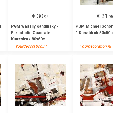
€ 30
€ 31
.95
.9
I
PGM Wassily Kandinsky -
PGM Michael Schön
Farbstudie Quadrate
1 Kunstdruk 50x50
Kunstdruk 80x60c...
Yourdecoration.nl
Yourdecoration.nl