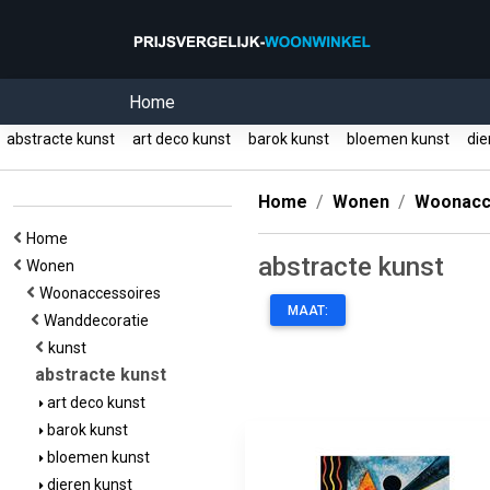
Home
abstracte kunst
art deco kunst
barok kunst
bloemen kunst
die
Home
Wonen
Woonacc
Home
abstracte kunst
Wonen
Woonaccessoires
MAAT:
Wanddecoratie
kunst
abstracte kunst
art deco kunst
barok kunst
bloemen kunst
dieren kunst