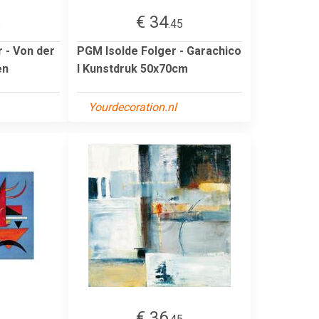
€ 34
5
.45
 - Von der
PGM Isolde Folger - Garachico
en
I Kunstdruk 50x70cm
Yourdecoration.nl
€ 36