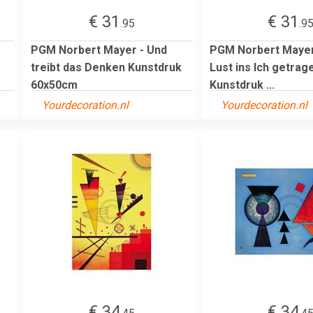
€ 31
€ 31
.95
.9
PGM Norbert Mayer - Und
PGM Norbert Mayer
treibt das Denken Kunstdruk
Lust ins Ich getrag
60x50cm
Kunstdruk ...
Yourdecoration.nl
Yourdecoration.nl
€ 34
€ 34