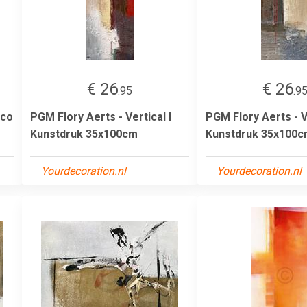
€ 26
€ 26
.95
.9
ico
PGM Flory Aerts - Vertical I
PGM Flory Aerts - Ve
Kunstdruk 35x100cm
Kunstdruk 35x100
Yourdecoration.nl
Yourdecoration.nl