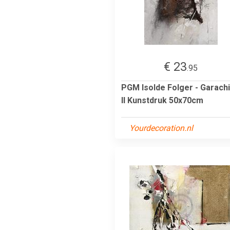
€ 23
.95
PGM Isolde Folger - Garach
II Kunstdruk 50x70cm
Yourdecoration.nl