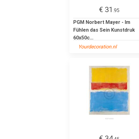
€ 31
.95
PGM Norbert Mayer - Im
Fühlen das Sein Kunstdruk
60x50c...
Yourdecoration.nl
€ 34