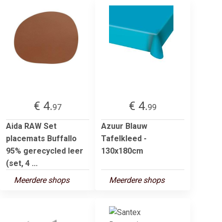
€ 4.
€ 4.
97
99
Aida RAW Set
Azuur Blauw
placemats Buffallo
Tafelkleed -
95% gerecycled leer
130x180cm
(set, 4 ...
Meerdere shops
Meerdere shops