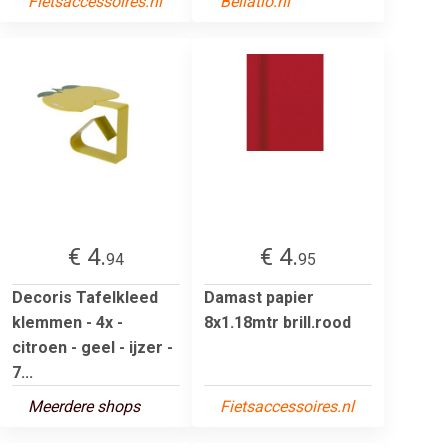
Fietsaccessoires.nl
Bellatio.nl
€ 4.
€ 4.
94
95
Decoris Tafelkleed
Damast papier
klemmen - 4x -
8x1.18mtr brill.rood
citroen - geel - ijzer -
7...
Meerdere shops
Fietsaccessoires.nl