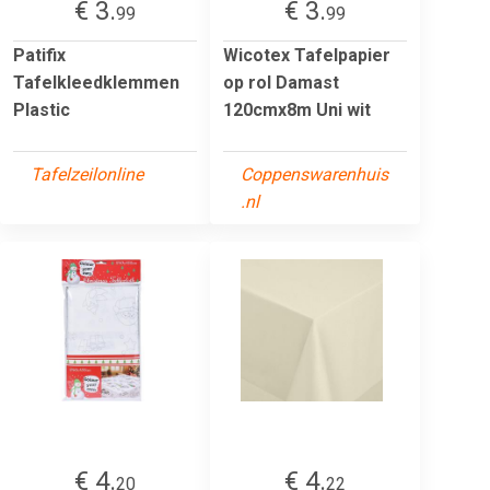
€ 3.
€ 3.
99
99
Patifix
Wicotex Tafelpapier
Tafelkleedklemmen
op rol Damast
Plastic
120cmx8m Uni wit
Tafelzeilonline
Coppenswarenhuis
.nl
€ 4.
€ 4.
20
22