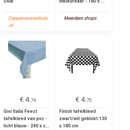
Stuk
inkleurbaar - 180 x ...
Coppenswarenhuis
Meerdere shops
.nl
€ 4.
€ 4.
74
75
Givi Italia Feest
Finish tafelkleed
tafelkleed van pvc -
zwart/wit geblokt 130
licht blauw - 240 x c...
x 180 cm