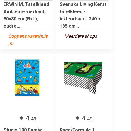
ERWIN M. Tafelkleed
Svenska Living Kerst
Ambiente vierkant;
tafelkleed -
80x80 cm (BxL);
inkleurbaar - 240 x
oudro...
135 cm...
Coppenswarenhuis
Meerdere shops
.nl
€ 4.
€ 4.
49
49
Studio 100 Bumba
Race/Formule 1