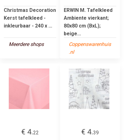
Christmas Decoration
ERWIN M. Tafelkleed
Kerst tafelkleed -
Ambiente vierkant;
inkleurbaar - 240 x ...
80x80 cm (BxL);
beige...
Meerdere shops
Coppenswarenhuis
.nl
€ 4.
€ 4.
22
39