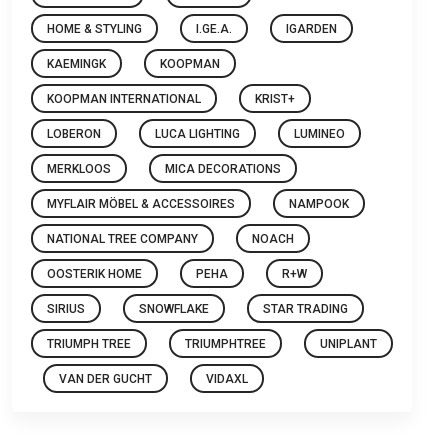
HOME & STYLING
I.GE.A.
IGARDEN
KAEMINGK
KOOPMAN
KOOPMAN INTERNATIONAL
KRIST+
LOBERON
LUCA LIGHTING
LUMINEO
MERKLOOS
MICA DECORATIONS
MYFLAIR MÖBEL & ACCESSOIRES
NAMPOOK
NATIONAL TREE COMPANY
NOACH
OOSTERIK HOME
PEHA
R+W
SIRIUS
SNOWFLAKE
STAR TRADING
TRIUMPH TREE
TRIUMPHTREE
UNIPLANT
VAN DER GUCHT
VIDAXL