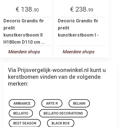
€ 138.
€ 238.
90
99
Decoris Grandis fir
Decoris Grandis fir
prelit
prelit
kunstkerstboom II
kunstkerstboom I -
H180cm D110 cm ...
Meerdere shops
Meerdere shops
Via Prijsvergelijk-woonwinkel.nl kunt u
kerstbomen vinden van de volgende
merken:
AMBIANCE
ARTE R
BELIANI
BELLATIO
BELLATIO DECORATIONS
BEST SEASON
BLACK BOX