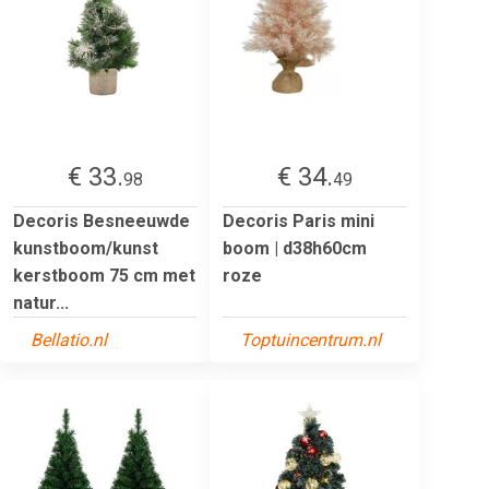
€ 33.
€ 34.
98
49
Decoris Besneeuwde
Decoris Paris mini
kunstboom/kunst
boom | d38h60cm
kerstboom 75 cm met
roze
natur...
Bellatio.nl
Toptuincentrum.nl