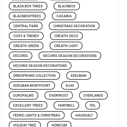
BLACK BOX TREES
BLACKBOX
BLACKBOXTREES
CASARIA
CENTRAL PARK
CHRISTMAS DECORATION
COSY & TRENDY
CREATIV DECO
CREATIV GREEN
CREATIV LIGHT
DECORIS
DECORIS DEASON DECORATIONS
DECORIS SEASON DECORATIONS
DRIESPRONG COLLECTION
EDELMAN
EDELMAN MONTFOORT
ELHO
EUROPALMS
EVERFROST
EVERLANDS
EXCELLENT TREES
FAIRYBELL
FDL
FEERIC LIGHTS & CHRISTMAS
HAUSHALT
HOLIDAY TREE
HOMCOM