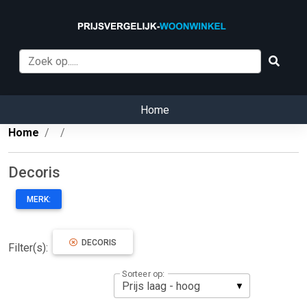
Home
Home
Decoris
MERK:
DECORIS
Filter(s):
Sorteer op: