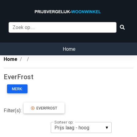
Home
Home
EverFrost
MERK:
EVERFROST
Filter(s):
Sorteer op: