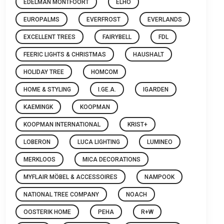
EDELMAN MONTFOORT
ELHO
EUROPALMS
EVERFROST
EVERLANDS
EXCELLENT TREES
FAIRYBELL
FDL
FEERIC LIGHTS & CHRISTMAS
HAUSHALT
HOLIDAY TREE
HOMCOM
HOME & STYLING
I.GE.A.
IGARDEN
KAEMINGK
KOOPMAN
KOOPMAN INTERNATIONAL
KRIST+
LOBERON
LUCA LIGHTING
LUMINEO
MERKLOOS
MICA DECORATIONS
MYFLAIR MÖBEL & ACCESSOIRES
NAMPOOK
NATIONAL TREE COMPANY
NOACH
OOSTERIK HOME
PEHA
R+W