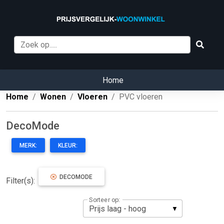
Home
Home
Wonen
Vloeren
PVC vloeren
DecoMode
MERK:
KLEUR:
DECOMODE
Filter(s):
Sorteer op: