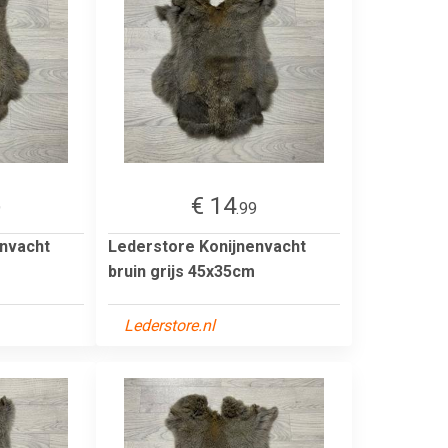
€ 14
9
.99
envacht
Lederstore Konijnenvacht
bruin grijs 45x35cm
Lederstore.nl