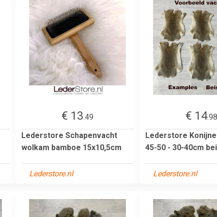
€ 13
€ 14
.49
.9
Lederstore Schapenvacht
Lederstore Konijn
wolkam bamboe 15x10,5cm
45-50 - 30-40cm bei
Lederstore.nl
Lederstore.nl