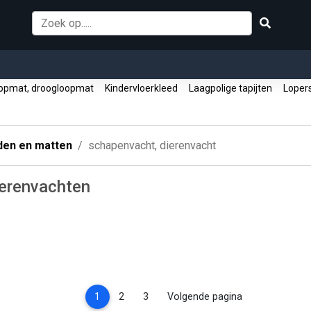
opmat, droogloopmat
Kindervloerkleed
Laagpolige tapijten
Loper
den en matten
schapenvacht, dierenvacht
ierenvachten
(current)
1
2
3
Volgende pagina