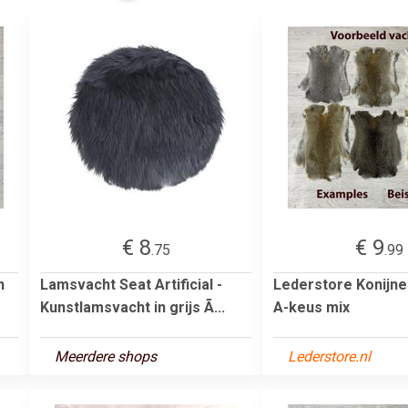
€ 8
€ 9
.75
.99
n
Lamsvacht Seat Artificial -
Lederstore Konijn
Kunstlamsvacht in grijs Ã...
A-keus mix
Meerdere shops
Lederstore.nl