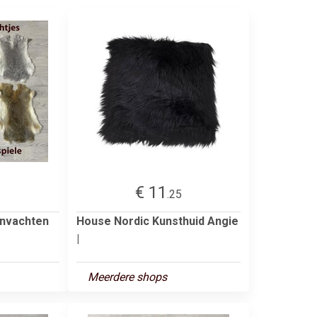
€ 11
.25
envachten
House Nordic Kunsthuid Angie
|
Meerdere shops