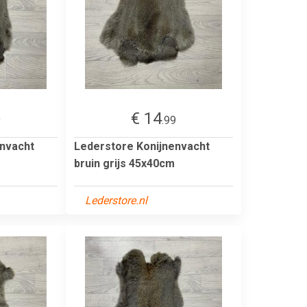
€ 14
9
.99
envacht
Lederstore Konijnenvacht
bruin grijs 45x40cm
Lederstore.nl