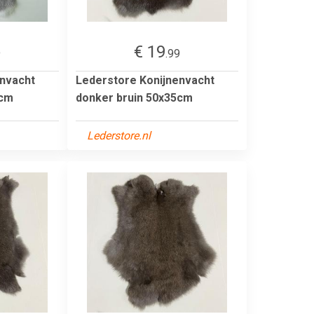
€ 19
9
.99
envacht
Lederstore Konijnenvacht
5cm
donker bruin 50x35cm
Lederstore.nl