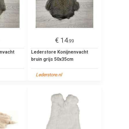
€ 14
9
.99
envacht
Lederstore Konijnenvacht
bruin grijs 50x35cm
Lederstore.nl