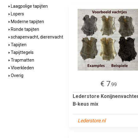
Laagpolige tapijten
Lopers
Moderne tapijten
Ronde tapijten
schapenvacht, dierenvacht
Tapijten
Tapijttegels
Trapmatten
Vloerkleden
Overig
€ 7
.99
Lederstore Konijnenvachte
B-keus mix
Lederstore.nl