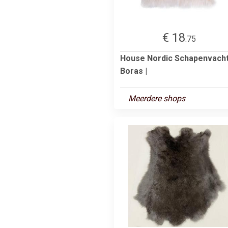
€ 18
.75
House Nordic Schapenvach
Boras |
Meerdere shops