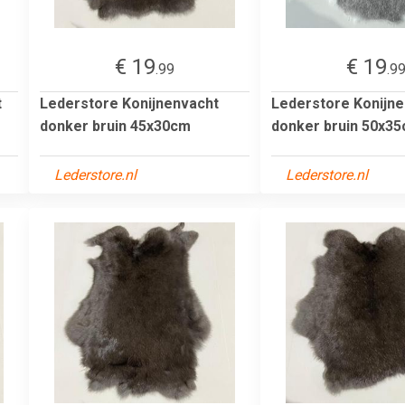
€ 19
€ 19
.99
.9
t
Lederstore Konijnenvacht
Lederstore Konijn
donker bruin 45x30cm
donker bruin 50x3
Lederstore.nl
Lederstore.nl