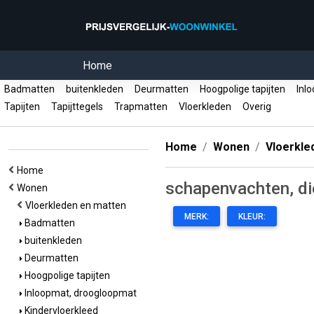
Home
Badmatten
buitenkleden
Deurmatten
Hoogpolige tapijten
Inlo
Tapijten
Tapijttegels
Trapmatten
Vloerkleden
Overig
Home
Wonen
Vloerkle
Home
schapenvachten, d
Wonen
Vloerkleden en matten
MERK:
KLEUR:
Badmatten
buitenkleden
Deurmatten
Hoogpolige tapijten
Inloopmat, droogloopmat
Kindervloerkleed