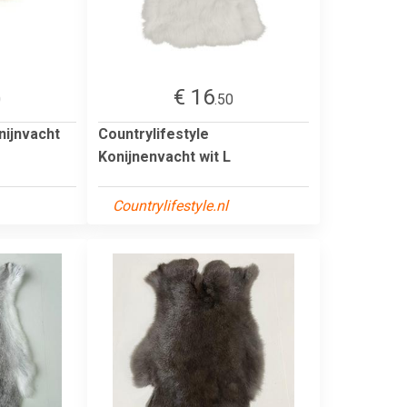
€ 16
0
.50
nijnvacht
Countrylifestyle
Konijnenvacht wit L
Countrylifestyle.nl