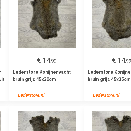
€ 14
€ 14
.99
.9
n
Lederstore Konijnenvacht
Lederstore Konijn
wit
bruin grijs 45x30cm
bruin grijs 45x35cm
Lederstore.nl
Lederstore.nl