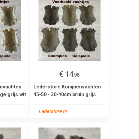
€ 14
8
.98
envachten
Lederstore Konijnenvachten
ge grijs wit
45-50 - 30-40cm bruin grijs
Lederstore.nl