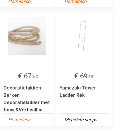
Homedeco
Homedeco
€ 67.
€ 69.
50
90
Decoratietakken
Yamazaki Tower
Berken
Ladder Rek
Decoratieladder met
touw &VerticalLin...
Homedeco
Meerdere shops