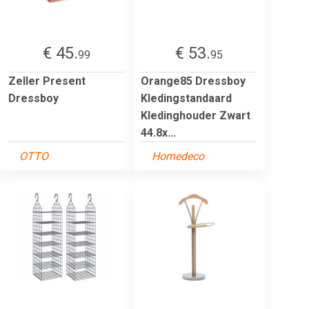
€ 45.
€ 53.
99
95
Zeller Present
Orange85 Dressboy
Dressboy
Kledingstandaard
Kledinghouder Zwart
44.8x...
OTTO
Homedeco