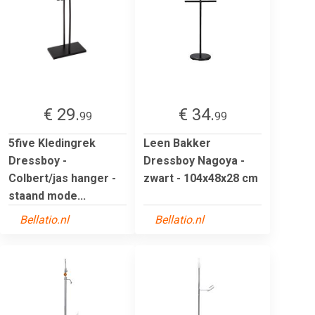
€ 29.
€ 34.
99
99
5five Kledingrek
Leen Bakker
Dressboy -
Dressboy Nagoya -
Colbert/jas hanger -
zwart - 104x48x28 cm
staand mode...
Bellatio.nl
Bellatio.nl