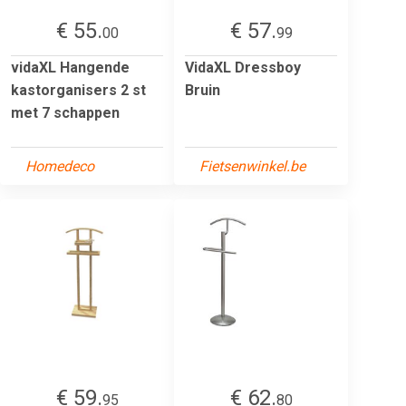
€ 55.
€ 57.
00
99
vidaXL Hangende
VidaXL Dressboy
kastorganisers 2 st
Bruin
met 7 schappen
Homedeco
Fietsenwinkel.be
€ 59.
€ 62.
95
80