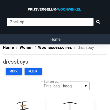
Home
Home
Wonen
Woonaccessoires
dressboy
dressboys
MERK:
KLEUR:
Sorteer op: