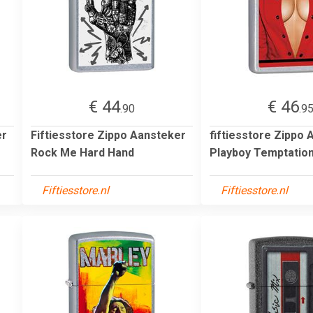
€ 44
€ 46
.90
.9
er
Fiftiesstore Zippo Aansteker
fiftiesstore Zippo
Rock Me Hard Hand
Playboy Temptatio
Fiftiesstore.nl
Fiftiesstore.nl