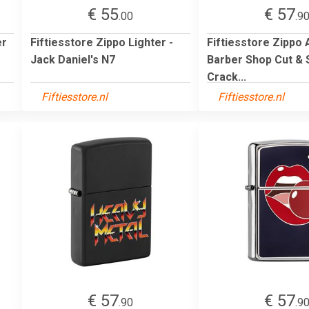
€ 55
€ 57
.00
.9
er
Fiftiesstore Zippo Lighter -
Fiftiesstore Zippo
Jack Daniel's N7
Barber Shop Cut & 
Crack...
Fiftiesstore.nl
Fiftiesstore.nl
€ 57
€ 57
.90
.9