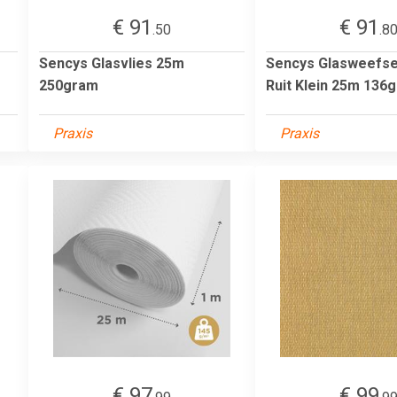
€ 91
€ 91
.50
.8
Sencys Glasvlies 25m
Sencys Glasweefs
250gram
Ruit Klein 25m 136
Praxis
Praxis
€ 97
€ 99