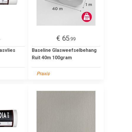
€ 65
4
.99
asvlies
Baseline Glasweefselbehang
Ruit 40m 100gram
Praxis