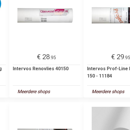
€ 28
€ 29
.95
.9
g
Intervos Renovlies 40150
Intervos Prof-Line
150 - 11184
Meerdere shops
Meerdere shops