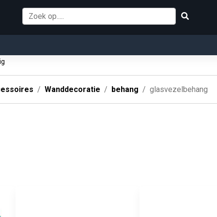
ig
essoires
Wanddecoratie
behang
glasvezelbehang