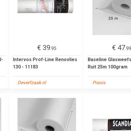
€ 39
€ 47
.95
.9
l-
Intervos Prof-Line Renovlies
Baseline Glasweef
130 - 11183
Ruit 25m 100gram
Deverfzaak.nl
Praxis