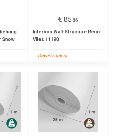
€ 85
9
.86
lbehang
Intervos Wall-Structure Reno-
ir Snow
Vlies 11190
Deverfzaak.nl