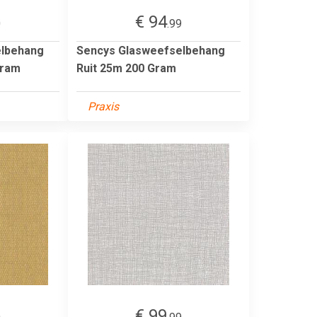
€ 94
0
.99
elbehang
Sencys Glasweefselbehang
gram
Ruit 25m 200 Gram
Praxis
€ 99