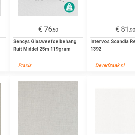
€ 76
€ 81
.50
.9
Sencys Glasweefselbehang
Intervos Scandia R
Ruit Middel 25m 119gram
1392
Praxis
Deverfzaak.nl