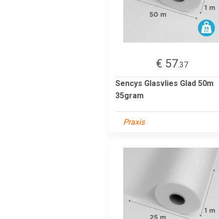
€ 57
.37
Sencys Glasvlies Glad 50m
35gram
Praxis