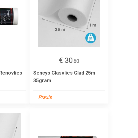
€ 30
5
.60
 Renovlies
Sencys Glasvlies Glad 25m
35gram
Praxis