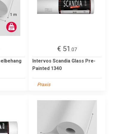
€ 51
9
.07
selbehang
Intervos Scandia Glass Pre-
Painted 1340
Praxis