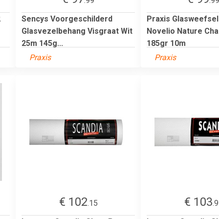
.99
.9
2
Sencys Voorgeschilderd
Praxis Glasweefse
Glasvezelbehang Visgraat Wit
Novelio Nature Ch
25m 145g...
185gr 10m
Praxis
Praxis
€ 102
€ 103
.15
.