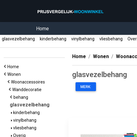
Home
glasvezelbehang
kinderbehang
vinylbehang
vliesbehang
Over
Home
Wonen
Woonacc
Home
glasvezelbehang
Wonen
Woonaccessoires
MERK:
Wanddecoratie
behang
glasvezelbehang
kinderbehang
vinylbehang
vliesbehang
Overig