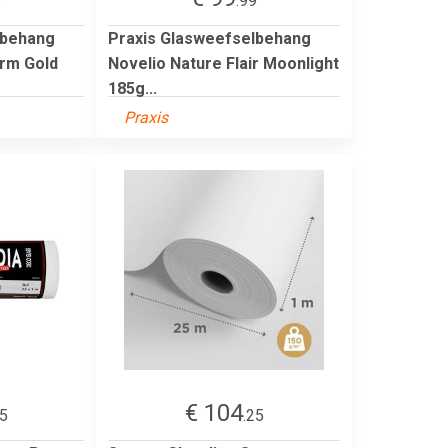
9
.99
lbehang
Praxis Glasweefselbehang
arm Gold
Novelio Nature Flair Moonlight
185g...
Praxis
€ 104
95
.25