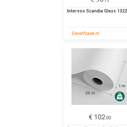
.75
Intervos Scandia Glass 132
Deverfzaak.nl
€ 102
.00