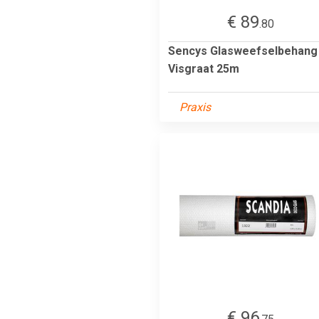
€ 89
.80
Sencys Glasweefselbehang
Visgraat 25m
Praxis
€ 96