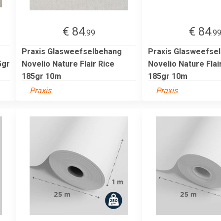
€ 84
€ 84
.99
.9
Praxis Glasweefselbehang
Praxis Glasweefse
5gr
Novelio Nature Flair Rice
Novelio Nature Fla
185gr 10m
185gr 10m
Praxis
Praxis