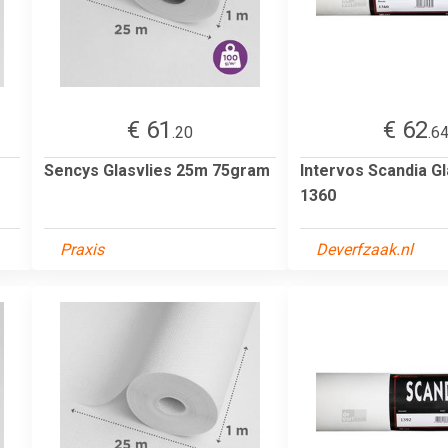
€ 61
€ 62
.20
.6
Sencys Glasvlies 25m 75gram
Intervos Scandia Gl
1360
Praxis
Deverfzaak.nl