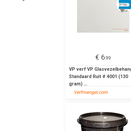
€ 6
.99
VP verf VP Glasvezelbehan
Standaard Ruit # 4001 (130
gram) ...
Verfmenger.com