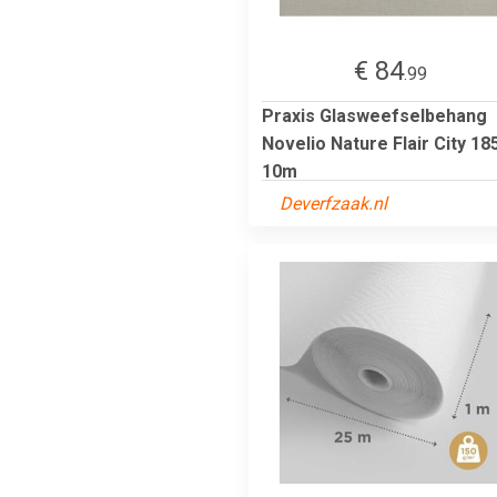
€ 84
.99
Praxis Glasweefselbehang
Novelio Nature Flair City 18
10m
Deverfzaak.nl