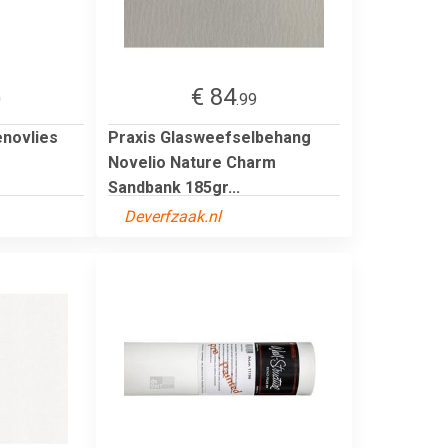
€ 84
0
.99
enovlies
Praxis Glasweefselbehang
Novelio Nature Charm
Sandbank 185gr...
Deverfzaak.nl