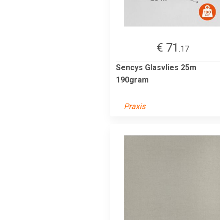
€ 71
.17
Sencys Glasvlies 25m
190gram
Praxis