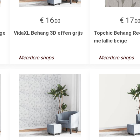
€ 16
€ 17
.00
.0
ige
VidaXL Behang 3D effen grijs
Topchic Behang Re
metallic beige
Meerdere shops
Meerdere shops