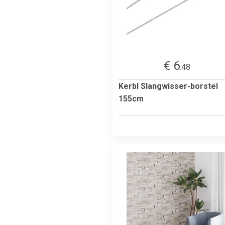
€ 6
.48
Kerbl Slangwisser-borstel
155cm