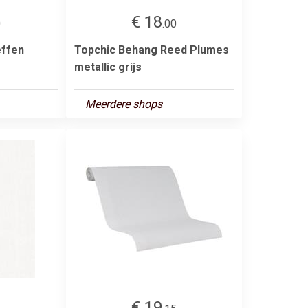
€ 18
0
.00
effen
Topchic Behang Reed Plumes
metallic grijs
Meerdere shops
€ 19