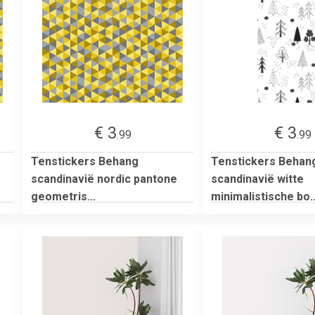
€ 3
€ 3
.99
.99
Tenstickers Behang
Tenstickers Behan
scandinavië nordic pantone
scandinavië witte
geometris...
minimalistische bo..