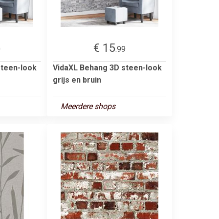
€ 15
0
.99
steen-look
VidaXL Behang 3D steen-look
grijs en bruin
Meerdere shops