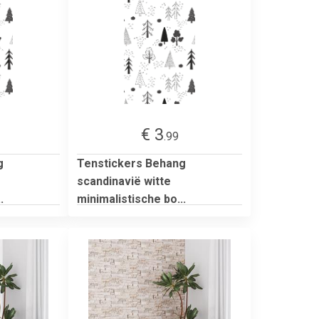
€ 3
.99
g
Tenstickers Behang
scandinavië witte
.
minimalistische bo...