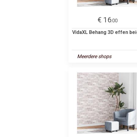
€ 16
.00
VidaXL Behang 3D effen be
Meerdere shops