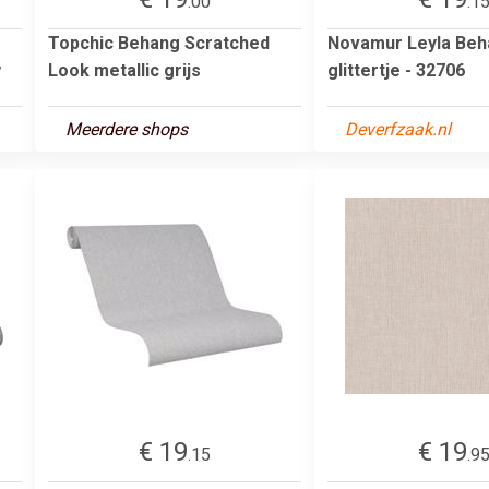
.00
.1
Topchic Behang Scratched
Novamur Leyla Beh
w
Look metallic grijs
glittertje - 32706
Meerdere shops
Deverfzaak.nl
€ 19
€ 19
.15
.9