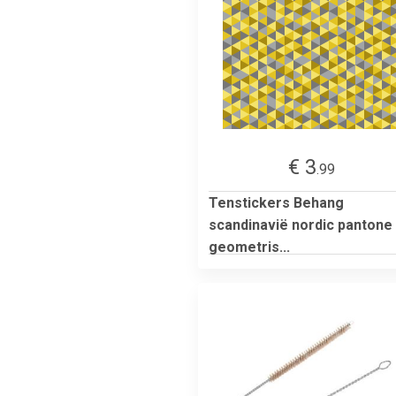
€ 3
.99
Tenstickers Behang
scandinavië nordic pantone
geometris...