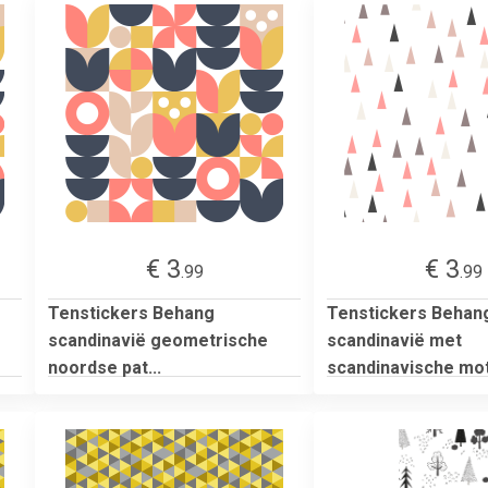
€ 3
€ 3
.99
.99
Tenstickers Behang
Tenstickers Behan
scandinavië geometrische
scandinavië met
noordse pat...
scandinavische moti