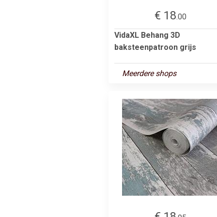
€ 18
.00
VidaXL Behang 3D
baksteenpatroon grijs
Meerdere shops
€ 18