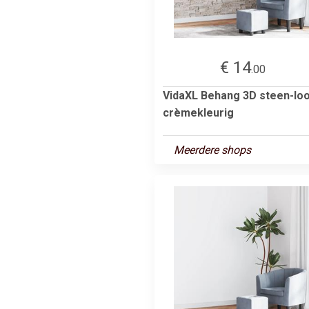
€ 14
.00
VidaXL Behang 3D steen-lo
crèmekleurig
Meerdere shops