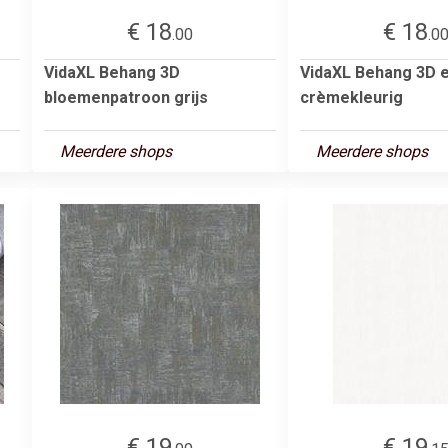
€ 18
€ 18
.00
.0
VidaXL Behang 3D
VidaXL Behang 3D 
bloemenpatroon grijs
crèmekleurig
Meerdere shops
Meerdere shops
€ 19
€ 19