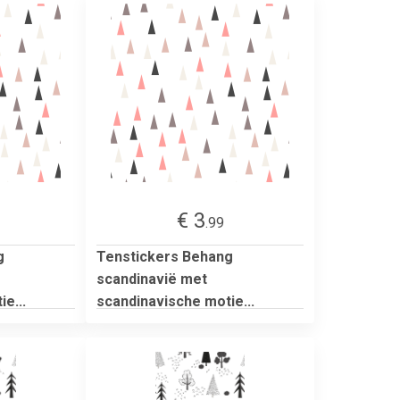
€ 3
.99
g
Tenstickers Behang
scandinavië met
e...
scandinavische motie...