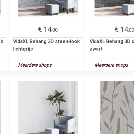
€ 14
€ 14
.00
.0
ok
VidaXL Behang 3D steen-look
VidaXL Behang 3D 
lichtgrijs
zwart
Meerdere shops
Meerdere shops