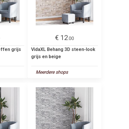
€ 12
0
.00
ffen grijs
VidaXL Behang 3D steen-look
grijs en beige
Meerdere shops