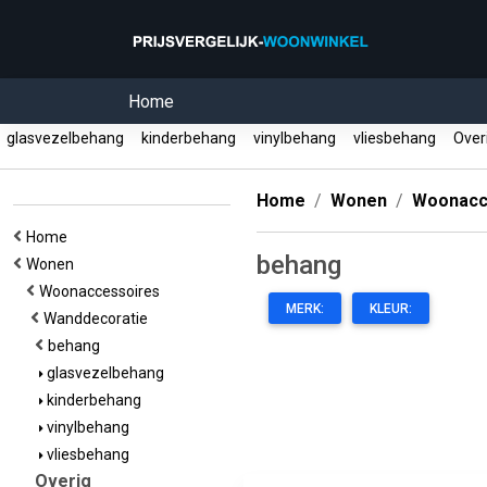
Home
glasvezelbehang
kinderbehang
vinylbehang
vliesbehang
Over
Home
Wonen
Woonacc
Home
behang
Wonen
Woonaccessoires
MERK:
KLEUR:
Wanddecoratie
behang
glasvezelbehang
kinderbehang
vinylbehang
vliesbehang
Overig