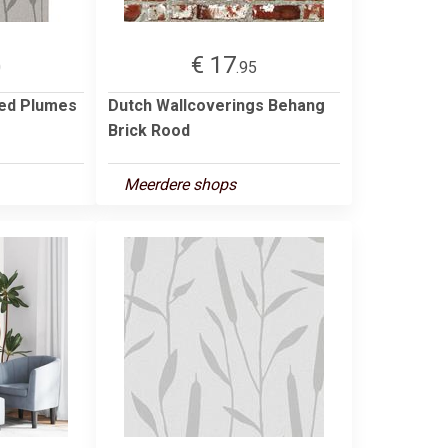
€ 17
0
.95
ed Plumes
Dutch Wallcoverings Behang
Brick Rood
Meerdere shops