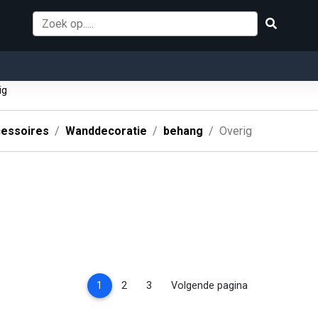
ig
essoires
Wanddecoratie
behang
Overig
(current)
1
2
3
Volgende pagina