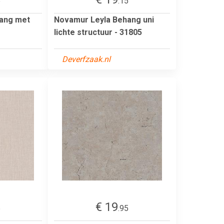
5
.15
ang met
Novamur Leyla Behang uni
lichte structuur - 31805
Deverfzaak.nl
€ 19
5
.95