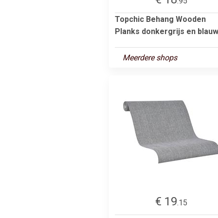
.95
Topchic Behang Wooden
Planks donkergrijs en blau
Meerdere shops
€ 19
.15