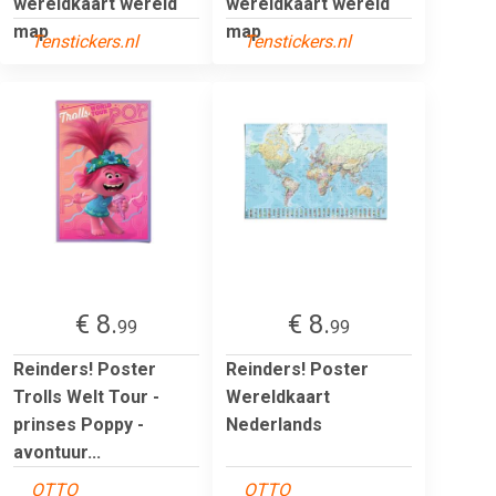
wereldkaart wereld
wereldkaart wereld
map
map
Tenstickers.nl
Tenstickers.nl
€ 8.
€ 8.
99
99
Reinders! Poster
Reinders! Poster
Trolls Welt Tour -
Wereldkaart
prinses Poppy -
Nederlands
avontuur...
OTTO
OTTO