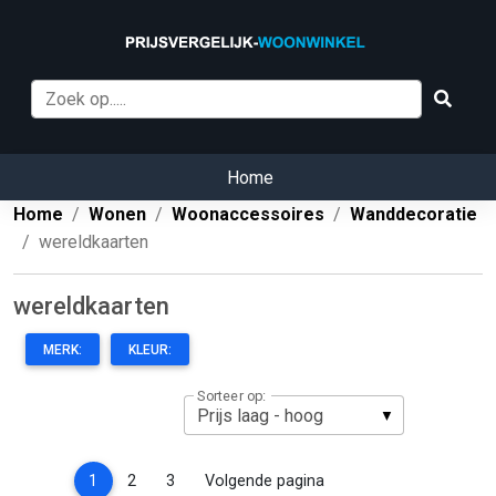
Home
Home
Wonen
Woonaccessoires
Wanddecoratie
wereldkaarten
wereldkaarten
MERK:
KLEUR:
Sorteer op:
(current)
1
2
3
Volgende pagina