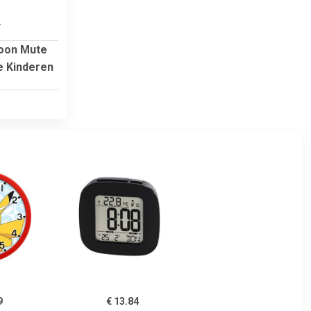
4
toon Mute
e Kinderen
9
€ 13.84