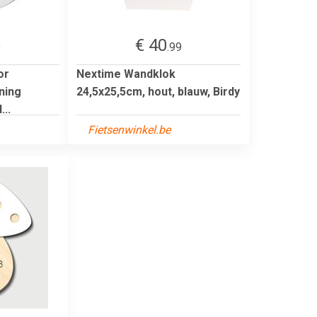
€ 40
9
.99
or
Nextime Wandklok
ning
24,5x25,5cm, hout, blauw, Birdy
..
Fietsenwinkel.be