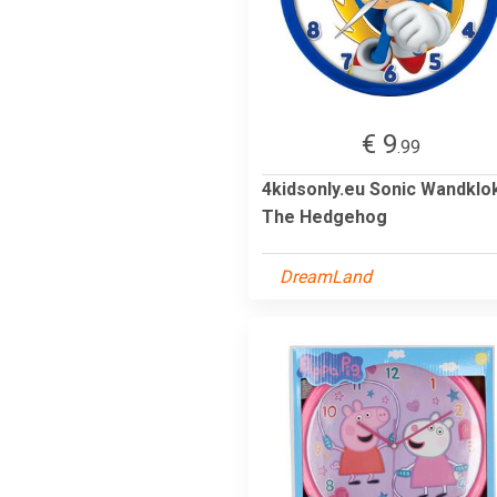
€ 9
.99
4kidsonly.eu Sonic Wandklok
The Hedgehog
DreamLand