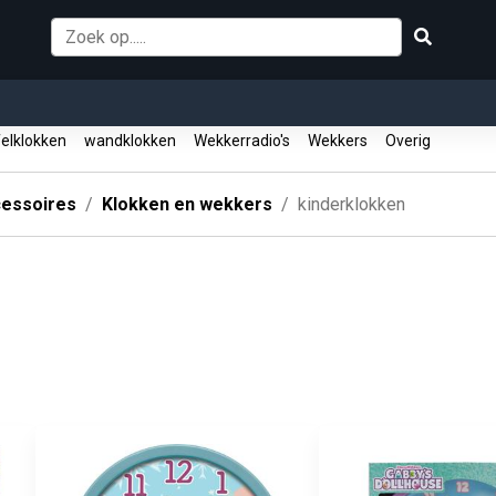
elklokken
wandklokken
Wekkerradio's
Wekkers
Overig
essoires
Klokken en wekkers
kinderklokken