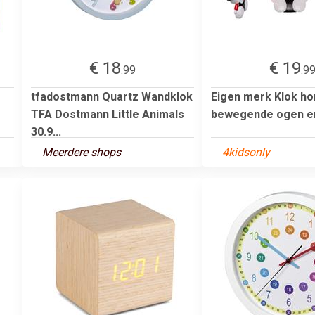
€ 18
€ 19
.99
.9
tfadostmann Quartz Wandklok
Eigen merk Klok h
TFA Dostmann Little Animals
bewegende ogen en
30.9...
Meerdere shops
4kidsonly