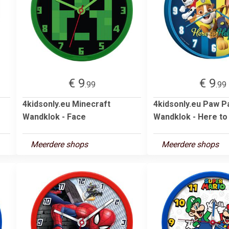
€ 9
€ 9
.99
.99
4kidsonly.eu Minecraft
4kidsonly.eu Paw P
Wandklok - Face
Wandklok - Here to
Meerdere shops
Meerdere shops