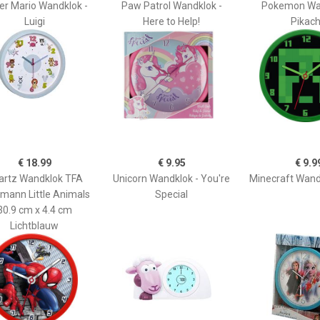
er Mario Wandklok -
Paw Patrol Wandklok -
Pokemon Wan
Luigi
Here to Help!
Pikac
€ 18.99
€ 9.95
€ 9.9
artz Wandklok TFA
Unicorn Wandklok - You're
Minecraft Wand
mann Little Animals
Special
30.9 cm x 4.4 cm
Lichtblauw