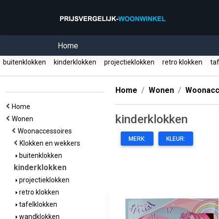
Home
buitenklokken
kinderklokken
projectieklokken
retro klokken
taf
Home
Wonen
Woonacc
Home
kinderklokken
Wonen
Woonaccessoires
MERK:
KLEUR:
Klokken en wekkers
buitenklokken
kinderklokken
projectieklokken
retro klokken
tafelklokken
wandklokken