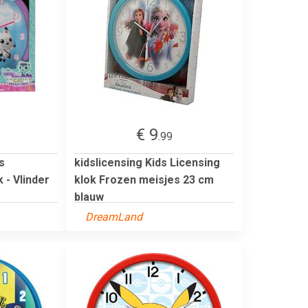
€ 9
.99
s
kidslicensing Kids Licensing
 - Vlinder
klok Frozen meisjes 23 cm
blauw
DreamLand