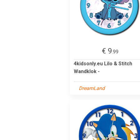
€ 9
.99
4kidsonly.eu Lilo & Stitch
Wandklok -
DreamLand