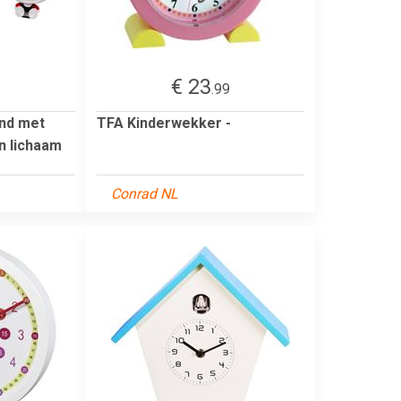
€ 23
9
.99
ond met
TFA Kinderwekker -
 lichaam
Conrad NL