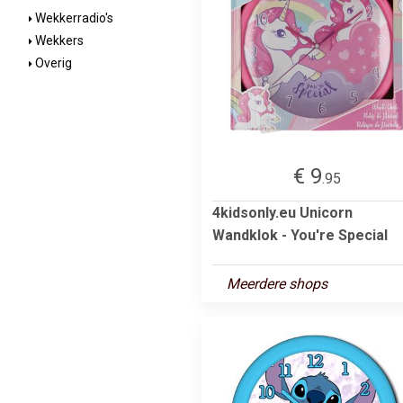
Wekkerradio's
Wekkers
Overig
€ 9
.95
4kidsonly.eu Unicorn
Wandklok - You're Special
Meerdere shops