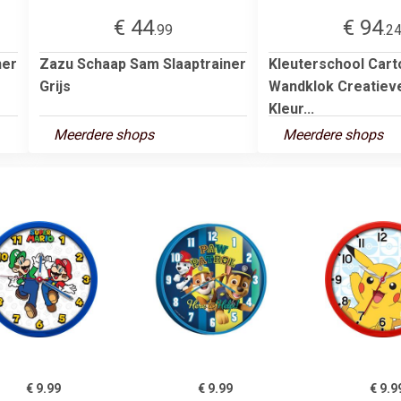
€ 44
€ 94
.99
.2
ner
Zazu Schaap Sam Slaaptrainer
Kleuterschool Car
Grijs
Wandklok Creatiev
Kleur...
Meerdere shops
Meerdere shops
€ 9.99
€ 9.99
€ 9.9