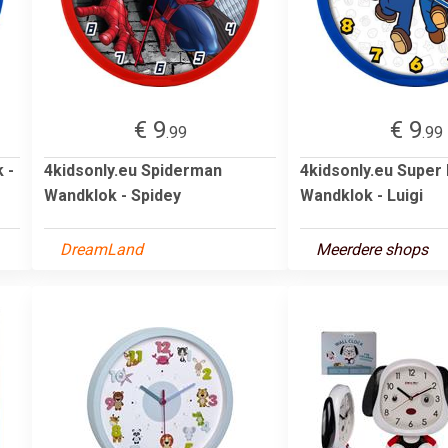
€ 9
€ 9
.99
.99
 -
4kidsonly.eu Spiderman
4kidsonly.eu Super
Wandklok - Spidey
Wandklok - Luigi
DreamLand
Meerdere shops