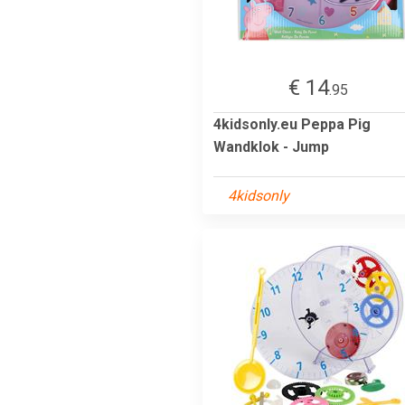
€ 14
.95
4kidsonly.eu Peppa Pig
Wandklok - Jump
4kidsonly