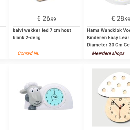
€ 26
€ 28
.99
.9
balvi wekker led 7 cm hout
Hama Wandklok Vo
blank 2-delig
Kinderen Easy Lear
Diameter 30 Cm Gel.
Conrad NL
Meerdere shops