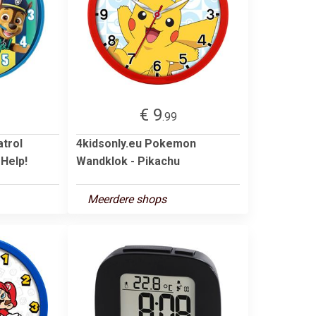
€ 9
.99
atrol
4kidsonly.eu Pokemon
 Help!
Wandklok - Pikachu
Meerdere shops