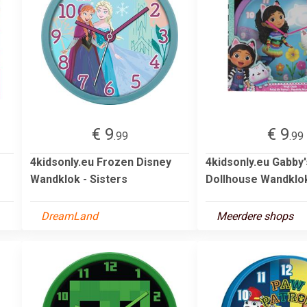
€ 9
€ 9
.99
.99
4kidsonly.eu Frozen Disney
4kidsonly.eu Gabby'
Wandklok - Sisters
Dollhouse Wandklok
DreamLand
Meerdere shops