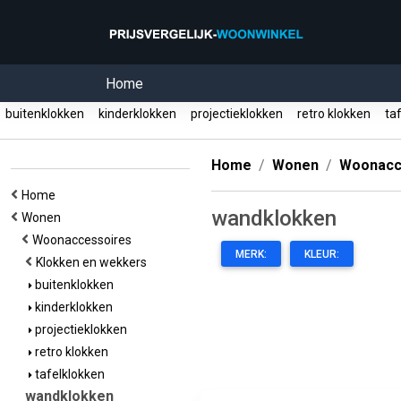
Home
buitenklokken
kinderklokken
projectieklokken
retro klokken
taf
Home
Wonen
Woonacc
Home
wandklokken
Wonen
Woonaccessoires
MERK:
KLEUR:
Klokken en wekkers
buitenklokken
kinderklokken
projectieklokken
retro klokken
tafelklokken
wandklokken