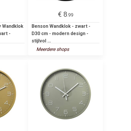
€ 8
.99
y Wandklok
Benson Wandklok - zwart -
art -
D30 cm - modern design -
stijlvol ...
Meerdere shops