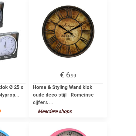
€ 6
.99
lok Ø 25 x
Home & Styling Wand klok
lyprop...
oude deco stijl - Romeinse
cijfers ...
l
Meerdere shops