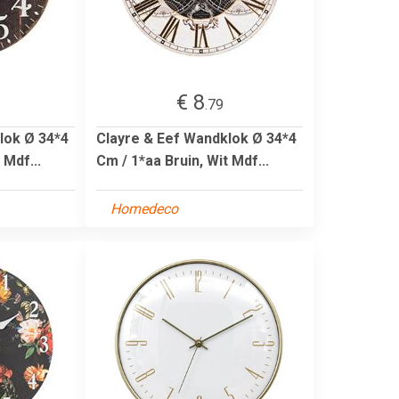
€ 8
.79
lok Ø 34*4
Clayre & Eef Wandklok Ø 34*4
 Mdf...
Cm / 1*aa Bruin, Wit Mdf...
Homedeco