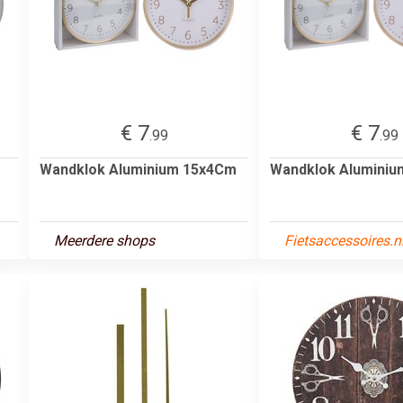
€ 7
€ 7
.99
.99
Wandklok Aluminium 15x4Cm
Wandklok Alumini
Meerdere shops
Fietsaccessoires.n