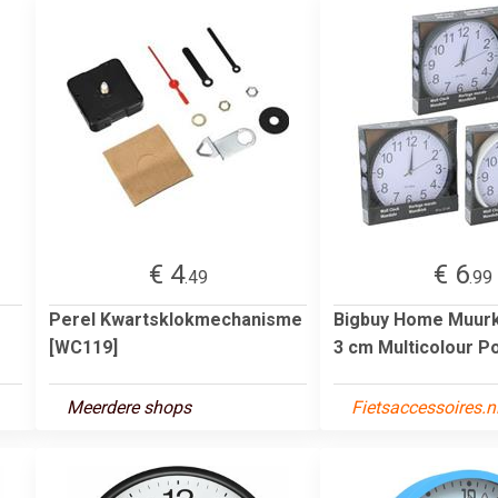
€ 4
€ 6
.49
.99
Perel Kwartsklokmechanisme
Bigbuy Home Muurk
[WC119]
3 cm Multicolour Po
Meerdere shops
Fietsaccessoires.n