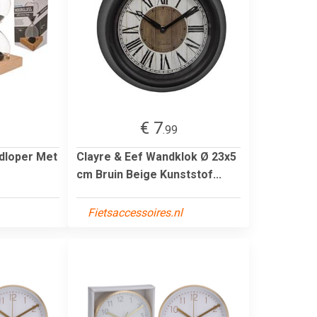
€ 7
.99
ndloper Met
Clayre & Eef Wandklok Ø 23x5
cm Bruin Beige Kunststof...
Fietsaccessoires.nl