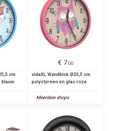
€ 7
.00
25,5 cm
vidaXL Wandklok Ø25,5 cm
s blauw
polystyreen en glas roze
Meerdere shops