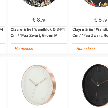
€ 8
€ 8
.79
.79
*4
Clayre & Eef Wandklok Ø 34*4
Clayre & Eef Wandk
Cm / 1*aa Zwart, Groen M...
Cm / 1*aa Zwart, Ro
Homedeco
Homedeco