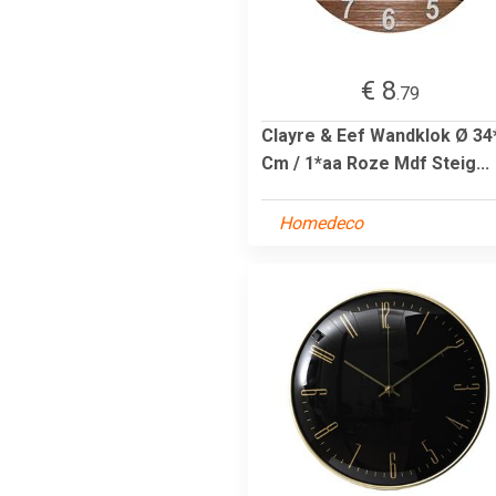
€ 8
.79
Clayre & Eef Wandklok Ø 34
Cm / 1*aa Roze Mdf Steig...
Homedeco