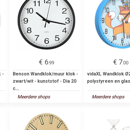
€ 6
€ 7
.99
.00
 -
Benson Wandklok/muur klok -
vidaXL Wandklok Ø
zwart/wit - kunststof - Dia 20
polystyreen en gla
c...
Meerdere shops
Meerdere shops