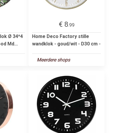
€ 8
.99
lok Ø 34*4
Home Deco Factory stille
od Md...
wandklok - goud/wit - D30 cm -
Meerdere shops