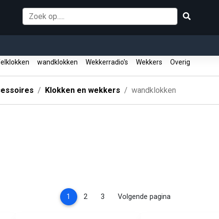
elklokken
wandklokken
Wekkerradio's
Wekkers
Overig
essoires
Klokken en wekkers
wandklokken
(current)
1
2
3
Volgende pagina