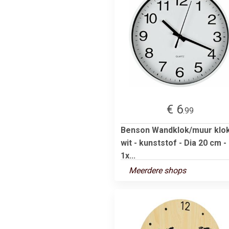
€ 6
.99
Benson Wandklok/muur klok
wit - kunststof - Dia 20 cm -
1x...
Meerdere shops