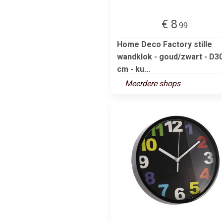
€ 8
.99
Home Deco Factory stille
wandklok - goud/zwart - D3
cm - ku...
Meerdere shops