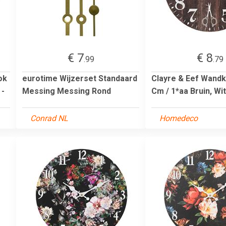
€ 7
€ 8
.99
.79
ok
eurotime Wijzerset Standaard
Clayre & Eef Wandk
 -
Messing Messing Rond
Cm / 1*aa Bruin, Wit
Conrad NL
Homedeco