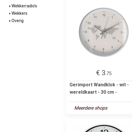
Wekkerradio's
Wekkers
Overig
€ 3
.75
Gerimport Wandklok - wit -
wereldkaart - 30 cm -
Meerdere shops