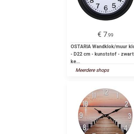
€ 7
.99
OSTARIA Wandklok/muur kl
- D22 cm - kunststof - zwart
ke...
Meerdere shops