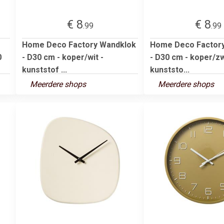
€ 8
€ 8
.99
.99
Home Deco Factory Wandklok
Home Deco Factor
0
- D30 cm - koper/wit -
- D30 cm - koper/zw
kunststof ...
kunststo...
Meerdere shops
Meerdere shops