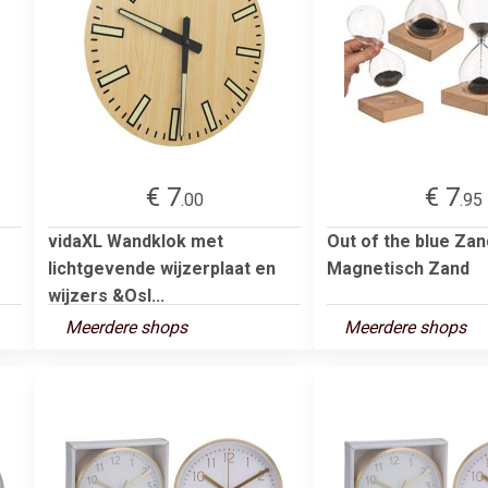
€ 7
€ 7
.00
.95
vidaXL Wandklok met
Out of the blue Za
lichtgevende wijzerplaat en
Magnetisch Zand
wijzers &Osl...
Meerdere shops
Meerdere shops