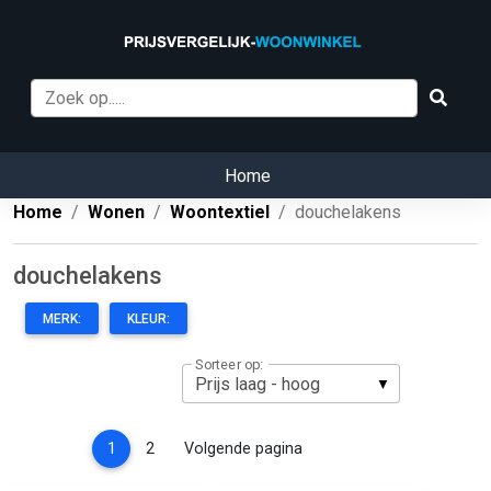
Home
Home
Wonen
Woontextiel
douchelakens
douchelakens
MERK:
KLEUR:
Sorteer op:
(current)
1
2
Volgende pagina