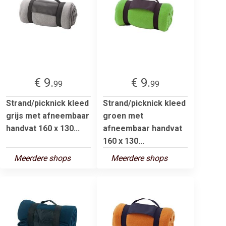
€ 9.
€ 9.
99
99
Strand/picknick kleed
Strand/picknick kleed
grijs met afneembaar
groen met
handvat 160 x 130...
afneembaar handvat
160 x 130...
Meerdere shops
Meerdere shops