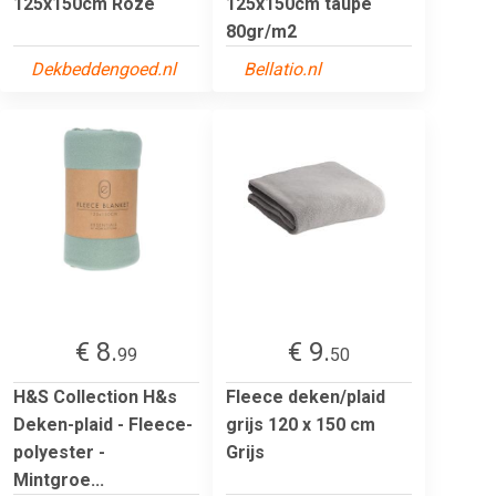
125x150cm Roze
125x150cm taupe
80gr/m2
Dekbeddengoed.nl
Bellatio.nl
€ 8.
€ 9.
99
50
H&S Collection H&s
Fleece deken/plaid
Deken-plaid - Fleece-
grijs 120 x 150 cm
polyester -
Grijs
Mintgroe...