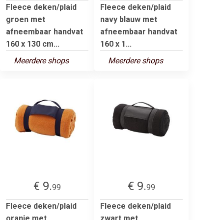
Fleece deken/plaid
Fleece deken/plaid
groen met
navy blauw met
afneembaar handvat
afneembaar handvat
160 x 130 cm...
160 x 1...
Meerdere shops
Meerdere shops
€ 9.
€ 9.
99
99
Fleece deken/plaid
Fleece deken/plaid
oranje met
zwart met