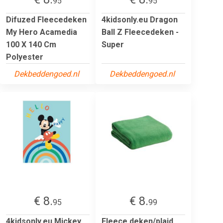
95
95
Difuzed Fleecedeken
4kidsonly.eu Dragon
My Hero Acamedia
Ball Z Fleecedeken -
100 X 140 Cm
Super
Polyester
Dekbeddengoed.nl
Dekbeddengoed.nl
€ 8.
€ 8.
95
99
4kidsonly.eu Mickey
Fleece deken/plaid