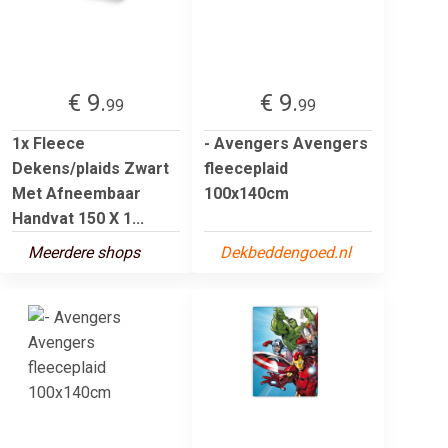
€ 9.
€ 9.
99
99
1x Fleece
- Avengers Avengers
Dekens/plaids Zwart
fleeceplaid
Met Afneembaar
100x140cm
Handvat 150 X 1...
Meerdere shops
Dekbeddengoed.nl