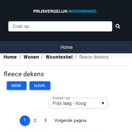
Home
Home
Wonen
Woontextiel
fleece dekens
fleece dekens
MERK:
KLEUR:
Sorteer op:
(current)
1
2
3
Volgende pagina