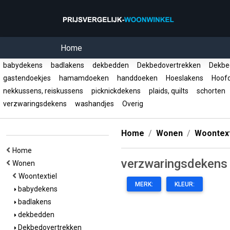
Home
babydekens
badlakens
dekbedden
Dekbedovertrekken
Dekbed
gastendoekjes
hamamdoeken
handdoeken
Hoeslakens
Hoof
nekkussens, reiskussens
picknickdekens
plaids, quilts
schorten
verzwaringsdekens
washandjes
Overig
Home
Wonen
Woontext
Home
verzwaringsdekens
Wonen
Woontextiel
MERK:
KLEUR:
babydekens
badlakens
dekbedden
Dekbedovertrekken