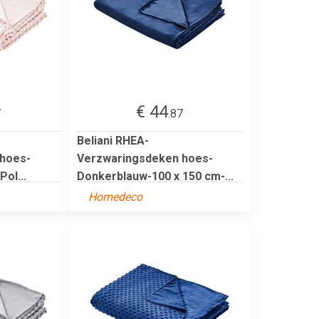
€ 44
7
.87
Beliani RHEA-
hoes-
Verzwaringsdeken hoes-
ol...
Donkerblauw-100 x 150 cm-...
Homedeco