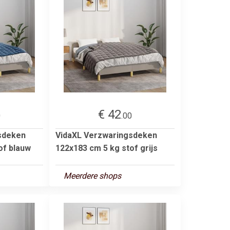
€ 42
0
.00
sdeken
VidaXL Verzwaringsdeken
of blauw
122x183 cm 5 kg stof grijs
Meerdere shops