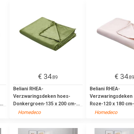
€ 34
€ 34
.89
.8
Beliani RHEA-
Beliani RHEA-
Verzwaringsdeken hoes-
Verzwaringsdeken 
..
Donkergroen-135 x 200 cm-...
Roze-120 x 180 cm-P
Homedeco
Homedeco