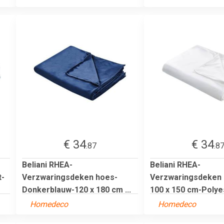
€ 34
€ 34
.87
.8
Beliani RHEA-
Beliani RHEA-
t-
Verzwaringsdeken hoes-
Verzwaringsdeken 
Donkerblauw-120 x 180 cm ...
100 x 150 cm-Polyes
Homedeco
Homedeco