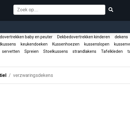
overtrekken baby en peuter
Dekbedovertrekken kinderen
dekens
dkussens
keukendoeken
Kussenhoezen
kussenslopen
kussenvu
servetten
Spreien
Stoelkussens
strandlakens
Tafelkleden
ta
iel
verzwaringsdekens