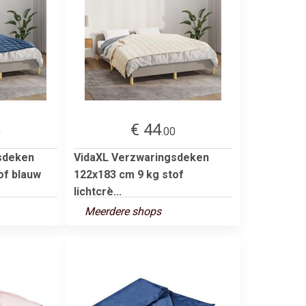
€ 44
0
.00
sdeken
VidaXL Verzwaringsdeken
of blauw
122x183 cm 9 kg stof
lichtcrè...
Meerdere shops