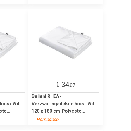
€ 34
7
.87
Beliani RHEA-
hoes-Wit-
Verzwaringsdeken hoes-Wit-
te...
120 x 180 cm-Polyeste...
Homedeco