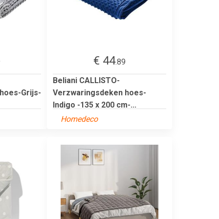
€ 44
9
.89
Beliani CALLISTO-
hoes-Grijs-
Verzwaringsdeken hoes-
Indigo -135 x 200 cm-...
Homedeco