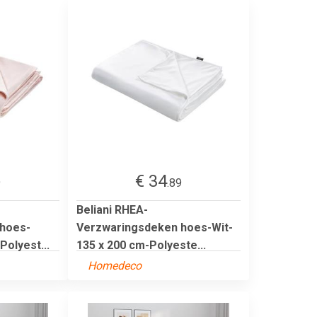
€ 34
9
.89
Beliani RHEA-
hoes-
Verzwaringsdeken hoes-Wit-
olyest...
135 x 200 cm-Polyeste...
Homedeco