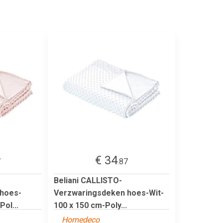
€ 34
7
.87
Beliani CALLISTO-
hoes-
Verzwaringsdeken hoes-Wit-
ol...
100 x 150 cm-Poly...
Homedeco