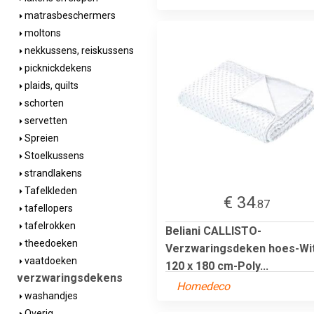
matrasbeschermers
moltons
nekkussens, reiskussens
picknickdekens
plaids, quilts
schorten
servetten
Spreien
Stoelkussens
strandlakens
Tafelkleden
€ 34
.87
tafellopers
tafelrokken
Beliani CALLISTO-
theedoeken
Verzwaringsdeken hoes-Wi
vaatdoeken
120 x 180 cm-Poly...
verzwaringsdekens
Homedeco
washandjes
Overig