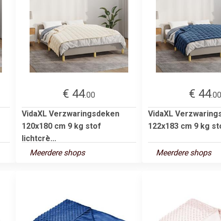
€ 44
€ 44
.00
.0
VidaXL Verzwaringsdeken
VidaXL Verzwaring
120x180 cm 9 kg stof
122x183 cm 9 kg st
lichtcrè...
Meerdere shops
Meerdere shops