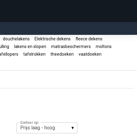
douchelakens
Elektrische dekens
fleece dekens
lling
lakens en slopen
matrasbeschermers
moltons
fellopers
tafelrokken
theedoeken
vaatdoeken
Sorteer op: