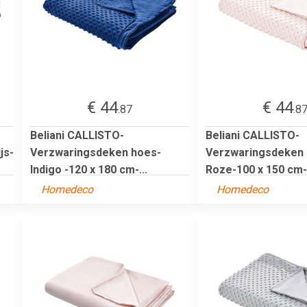
€ 44
€ 44
.87
.8
Beliani CALLISTO-
Beliani CALLISTO-
js-
Verzwaringsdeken hoes-
Verzwaringsdeken 
Indigo -120 x 180 cm-...
Roze-100 x 150 cm-P
Homedeco
Homedeco