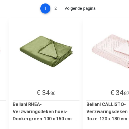
(current)
1
2
Volgende pagina
€ 34
€ 34
.86
.8
Beliani RHEA-
Beliani CALLISTO-
Verzwaringsdeken hoes-
Verzwaringsdeken 
.
Donkergroen-100 x 150 cm-...
Roze-120 x 180 cm-P