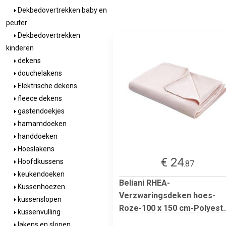
Dekbedovertrekken baby en
peuter
Dekbedovertrekken
kinderen
dekens
douchelakens
Elektrische dekens
fleece dekens
gastendoekjes
hamamdoeken
handdoeken
Hoeslakens
€ 24
Hoofdkussens
.87
keukendoeken
Beliani RHEA-
Kussenhoezen
Verzwaringsdeken hoes-
kussenslopen
Roze-100 x 150 cm-Polyest..
kussenvulling
lakens en slopen