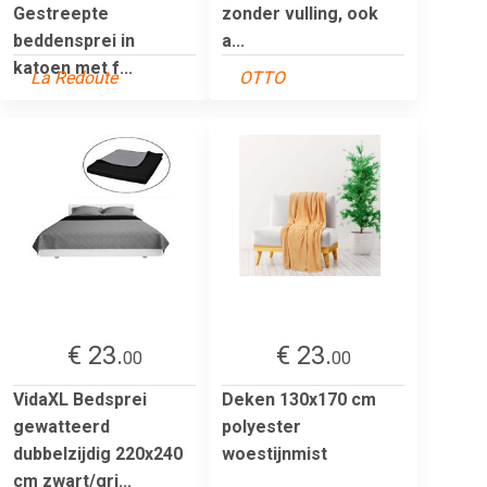
Gestreepte
zonder vulling, ook
beddensprei in
a...
katoen met f...
La Redoute
OTTO
€ 23.
€ 23.
00
00
VidaXL Bedsprei
Deken 130x170 cm
gewatteerd
polyester
dubbelzijdig 220x240
woestijnmist
cm zwart/gri...