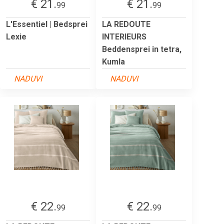
€ 21.
€ 21.
99
99
L'Essentiel | Bedsprei
LA REDOUTE
Lexie
INTERIEURS
Beddensprei in tetra,
Kumla
NADUVI
NADUVI
€ 22.
€ 22.
99
99