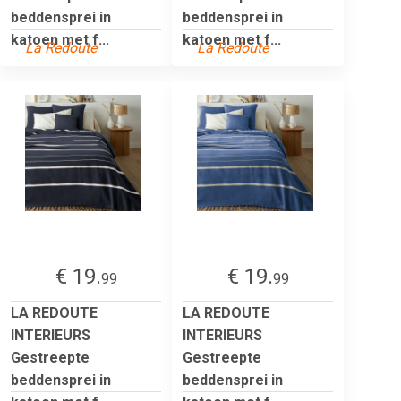
beddensprei in
beddensprei in
katoen met f...
katoen met f...
La Redoute
La Redoute
€ 19.
€ 19.
99
99
LA REDOUTE
LA REDOUTE
INTERIEURS
INTERIEURS
Gestreepte
Gestreepte
beddensprei in
beddensprei in