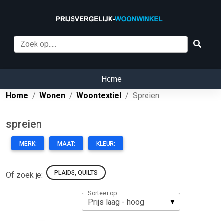
Home
Home
Wonen
Woontextiel
Spreien
spreien
MERK:
MAAT:
KLEUR:
PLAIDS, QUILTS
Of zoek je:
Sorteer op: