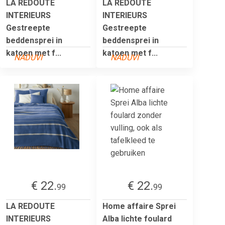
LA REDOUTE
LA REDOUTE
INTERIEURS
INTERIEURS
Gestreepte
Gestreepte
beddensprei in
beddensprei in
katoen met f...
katoen met f...
NADUVI
NADUVI
€ 22.
€ 22.
99
99
LA REDOUTE
Home affaire Sprei
INTERIEURS
Alba lichte foulard