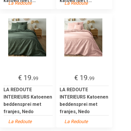
katoen met f...
katoen met f...
La Redoute
La Redoute
€ 19.
€ 19.
99
99
LA REDOUTE
LA REDOUTE
INTERIEURS Katoenen
INTERIEURS Katoenen
beddensprei met
beddensprei met
franjes, Nedo
franjes, Nedo
La Redoute
La Redoute