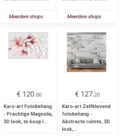
Meerdere shops
Meerdere shops
€ 120.
€ 127.
00
20
Karo-art Fotobehang
Karo-art Zelfklevend
- Prachtige Magnolia,
fotobehang -
3D look, te koop i...
Abstracte ruimte, 3D
look,...