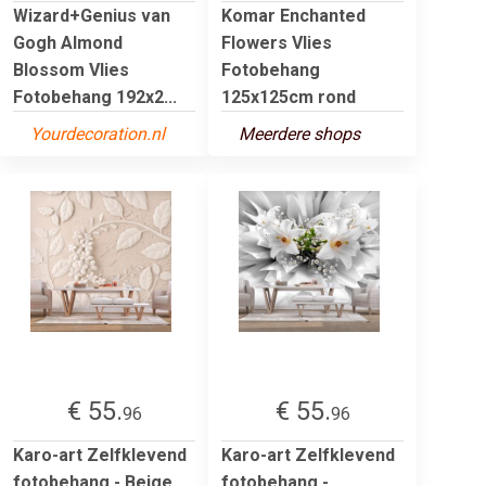
Wizard+Genius van
Komar Enchanted
Gogh Almond
Flowers Vlies
Blossom Vlies
Fotobehang
Fotobehang 192x2...
125x125cm rond
Yourdecoration.nl
Meerdere shops
€ 55.
€ 55.
96
96
Karo-art Zelfklevend
Karo-art Zelfklevend
fotobehang - Beige
fotobehang -